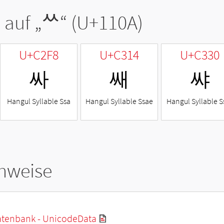
 auf „
ᄊ
“ (U+110A)
U+C2F8
U+C314
U+C330
싸
쌔
쌰
Hangul Syllable Ssa
Hangul Syllable Ssae
Hangul Syllable S
hweise
tenbank - UnicodeData