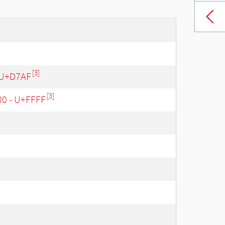
[3]
 U+D7AF
[3]
00 - U+FFFF