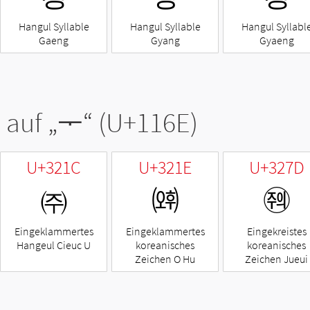
Hangul Syllable
Hangul Syllable
Hangul Syllabl
Gaeng
Gyang
Gyaeng
 auf „
ᅮ
“ (U+116E)
U+321C
U+321E
U+327D
㈜
㈞
㉽
Eingeklammertes
Eingeklammertes
Eingekreistes
Hangeul Cieuc U
koreanisches
koreanisches
Zeichen O Hu
Zeichen Jueui