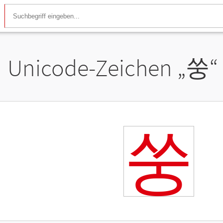
Unicode-Zeichen „
쑹
“
쑹