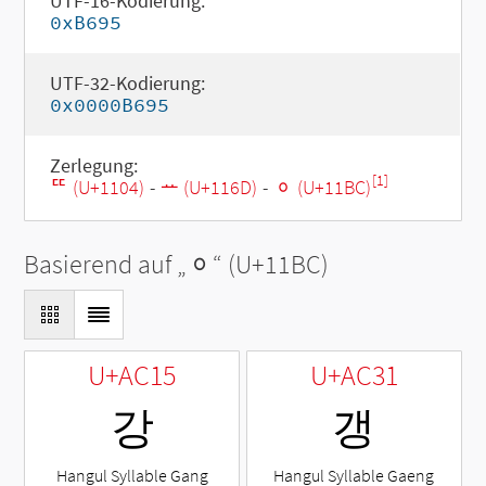
UTF-16-Kodierung:
0xB695
UTF-32-Kodierung:
0x0000B695
Zerlegung:
[1]
ᄄ (U+1104)
-
ᅭ (U+116D)
-
ᆼ (U+11BC)
Basierend auf „
ᆼ
“ (U+11BC)
U+AC15
U+AC31
강
갱
Hangul Syllable Gang
Hangul Syllable Gaeng