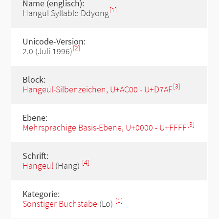
Name (englisch):
[1]
Hangul Syllable Ddyong
Unicode-Version:
[2]
2.0 (Juli 1996)
Block:
[3]
Hangeul-Silbenzeichen, U+AC00 - U+D7AF
Ebene:
[3]
Mehrsprachige Basis-Ebene, U+0000 - U+FFFF
Schrift:
[4]
Hangeul
(Hang)
Kategorie:
[1]
Sonstiger Buchstabe
(Lo)