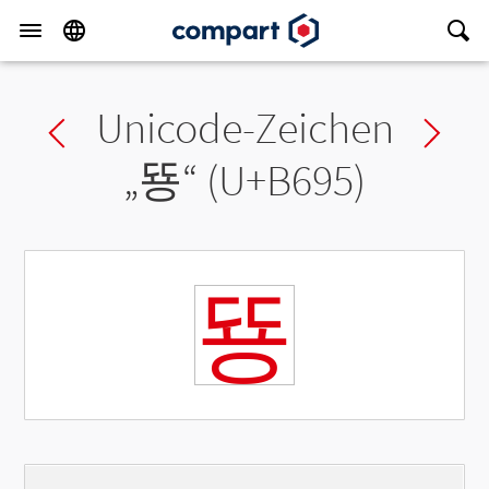
Unicode-Zeichen
Previous char
Ne
„
뚕
“ (U+B695)
뚕