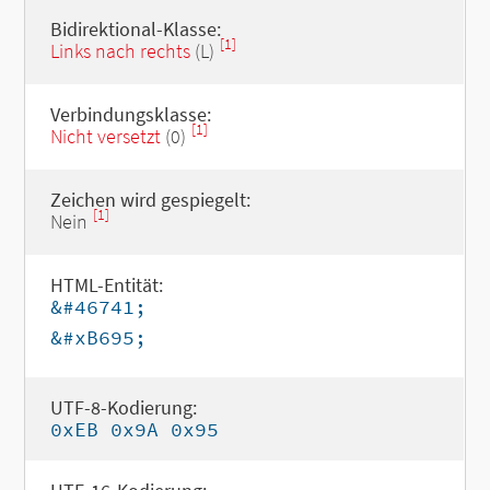
Bidirektional-Klasse:
[1]
Links nach rechts
(L)
Verbindungsklasse:
[1]
Nicht versetzt
(0)
Zeichen wird gespiegelt:
[1]
Nein
HTML-Entität:
&#46741;
&#xB695;
UTF-8-Kodierung:
0xEB 0x9A 0x95