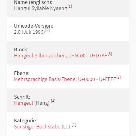
Name (englisch):
[1]
Hangul Syllable Nyaeng
Unicode-Version:
[2]
2.0 (Juli 1996)
Block:
[3]
Hangeul-Silbenzeichen, U+AC00 - U+D7AF
Ebene:
[3]
Mehrsprachige Basis-Ebene, U+0000 - U+FFFF
Schrift:
[4]
Hangeul
(Hang)
Kategorie:
[1]
Sonstiger Buchstabe
(Lo)