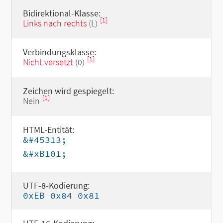
Bidirektional-Klasse:
[1]
Links nach rechts
(L)
Verbindungsklasse:
[1]
Nicht versetzt
(0)
Zeichen wird gespiegelt:
[1]
Nein
HTML-Entität:
&#45313;
&#xB101;
UTF-8-Kodierung:
0xEB 0x84 0x81