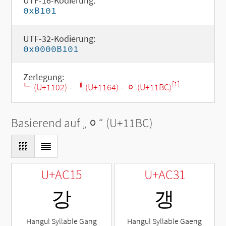
UTF-16-Kodierung:
0xB101
UTF-32-Kodierung:
0x0000B101
Zerlegung:
[1]
ᄂ (U+1102)
-
ᅤ (U+1164)
-
ᆼ (U+11BC)
Basierend auf „
ᆼ
“ (U+11BC)
U+AC15
U+AC31
강
갱
Hangul Syllable Gang
Hangul Syllable Gaeng