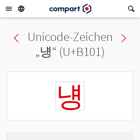
Unicode-Zeichen
Previous char
Ne
„
넁
“ (U+B101)
넁