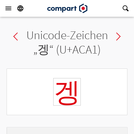
Unicode-Zeichen
Previous char
Ne
„
겡
“ (U+ACA1)
겡