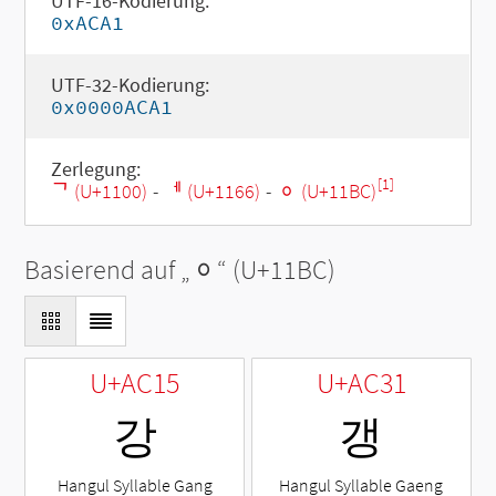
UTF-16-Kodierung:
0xACA1
UTF-32-Kodierung:
0x0000ACA1
Zerlegung:
[1]
ᄀ (U+1100)
-
ᅦ (U+1166)
-
ᆼ (U+11BC)
Basierend auf „
ᆼ
“ (U+11BC)
U+AC15
U+AC31
강
갱
Hangul Syllable Gang
Hangul Syllable Gaeng