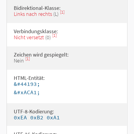
Bidirektional-Klasse:
[1]
Links nach rechts
(L)
Verbindungsklasse:
[1]
Nicht versetzt
(0)
Zeichen wird gespiegelt:
[1]
Nein
HTML-Entität:
&#44193;
&#xACA1;
UTF-8-Kodierung:
0xEA 0xB2 0xA1