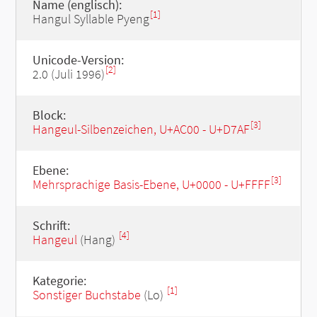
Name (englisch):
[1]
Hangul Syllable Pyeng
Unicode-Version:
[2]
2.0 (Juli 1996)
Block:
[3]
Hangeul-Silbenzeichen, U+AC00 - U+D7AF
Ebene:
[3]
Mehrsprachige Basis-Ebene, U+0000 - U+FFFF
Schrift:
[4]
Hangeul
(Hang)
Kategorie:
[1]
Sonstiger Buchstabe
(Lo)