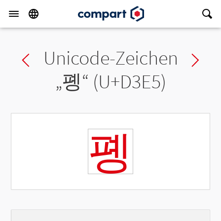
Unicode-Zeichen
Previous char
Ne
„
폥
“ (U+D3E5)
폥