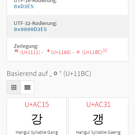
UTF-16-Kodierung:
0xD3E5
UTF-32-Kodierung:
0x0000D3E5
Zerlegung:
[1]
ᄑ (U+1111)
-
ᅨ (U+1168)
-
ᆼ (U+11BC)
Basierend auf „
ᆼ
“ (U+11BC)
U+AC15
U+AC31
강
갱
Hangul Syllable Gang
Hangul Syllable Gaeng