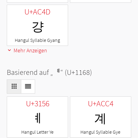
U+AC4D
걍
Hangul Syllable Gyang
Mehr Anzeigen
Basierend auf „
ᅨ
“ (U+1168)
U+3156
U+ACC4
ㅖ
계
Hangul Letter Ye
Hangul Syllable Gye