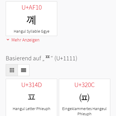
U+AF10
꼐
Hangul Syllable Ggye
Mehr Anzeigen
Basierend auf „
ᄑ
“ (U+1111)
U+314D
U+320C
ㅍ
㈌
Hangul Letter Phieuph
Eingeklammertes Hangeul
Phieuph