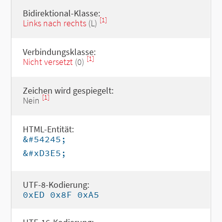
Bidirektional-Klasse:
[1]
Links nach rechts
(L)
Verbindungsklasse:
[1]
Nicht versetzt
(0)
Zeichen wird gespiegelt:
[1]
Nein
HTML-Entität:
&#54245;
&#xD3E5;
UTF-8-Kodierung:
0xED 0x8F 0xA5