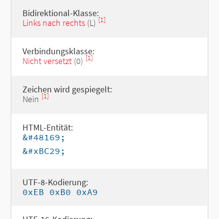
Bidirektional-Klasse:
[1]
Links nach rechts
(L)
Verbindungsklasse:
[1]
Nicht versetzt
(0)
Zeichen wird gespiegelt:
[1]
Nein
HTML-Entität:
&#48169;
&#xBC29;
UTF-8-Kodierung:
0xEB 0xB0 0xA9