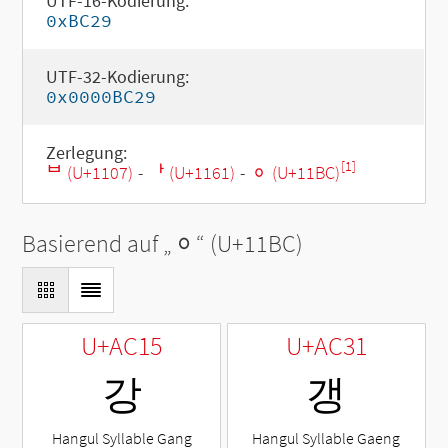
UTF-16-Kodierung:
0xBC29
UTF-32-Kodierung:
0x0000BC29
Zerlegung:
[1]
ᄇ (U+1107)
-
ᅡ (U+1161)
-
ᆼ (U+11BC)
Basierend auf „
ᆼ
“ (U+11BC)
U+AC15
U+AC31
강
갱
Hangul Syllable Gang
Hangul Syllable Gaeng