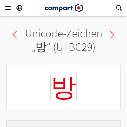
Unicode-Zeichen
Previous char
Ne
„
방
“ (U+BC29)
방