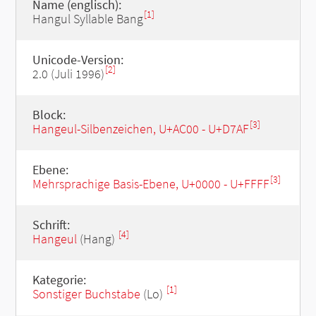
Name (englisch):
[1]
Hangul Syllable Bang
Unicode-Version:
[2]
2.0 (Juli 1996)
Block:
[3]
Hangeul-Silbenzeichen, U+AC00 - U+D7AF
Ebene:
[3]
Mehrsprachige Basis-Ebene, U+0000 - U+FFFF
Schrift:
[4]
Hangeul
(Hang)
Kategorie:
[1]
Sonstiger Buchstabe
(Lo)