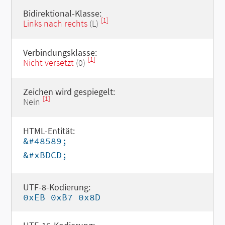
Bidirektional-Klasse:
[1]
Links nach rechts
(L)
Verbindungsklasse:
[1]
Nicht versetzt
(0)
Zeichen wird gespiegelt:
[1]
Nein
HTML-Entität:
&#48589;
&#xBDCD;
UTF-8-Kodierung:
0xEB 0xB7 0x8D