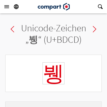
Unicode-Zeichen
Previous char
Ne
„
뷍
“ (U+BDCD)
뷍