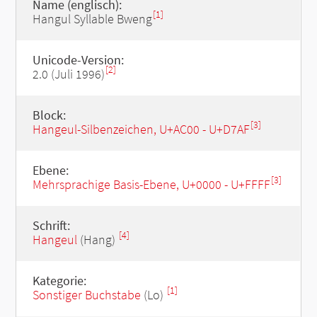
Name (englisch):
[1]
Hangul Syllable Bweng
Unicode-Version:
[2]
2.0 (Juli 1996)
Block:
[3]
Hangeul-Silbenzeichen, U+AC00 - U+D7AF
Ebene:
[3]
Mehrsprachige Basis-Ebene, U+0000 - U+FFFF
Schrift:
[4]
Hangeul
(Hang)
Kategorie:
[1]
Sonstiger Buchstabe
(Lo)