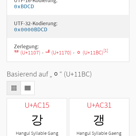
UTF-16-Kodierung:
0xBDCD
UTF-32-Kodierung:
0x0000BDCD
Zerlegung:
[1]
ᄇ (U+1107)
-
ᅰ (U+1170)
-
ᆼ (U+11BC)
Basierend auf „
ᆼ
“ (U+11BC)
U+AC15
U+AC31
강
갱
Hangul Syllable Gang
Hangul Syllable Gaeng