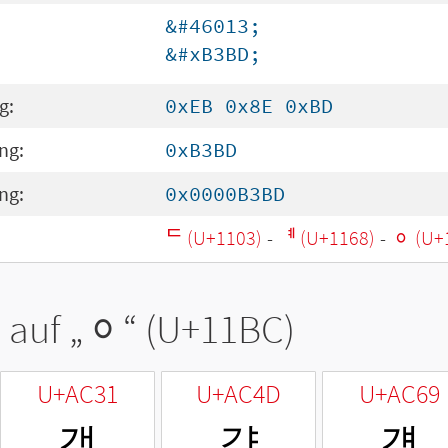
&#46013;
&#xB3BD;
g:
0xEB 0x8E 0xBD
ng:
0xB3BD
ng:
0x0000B3BD
ᄃ (U+1103)
-
ᅨ (U+1168)
-
ᆼ (U+
 auf „
ᆼ
“ (U+11BC)
U+AC31
U+AC4D
U+AC69
갱
걍
걩