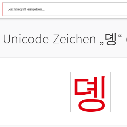
Unicode-Zeichen „
뎽
“
뎽