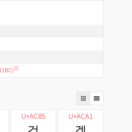
[1]
11BC)
U+AC85
U+ACA1
겅
겡