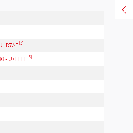
[3]
 U+D7AF
[3]
00 - U+FFFF