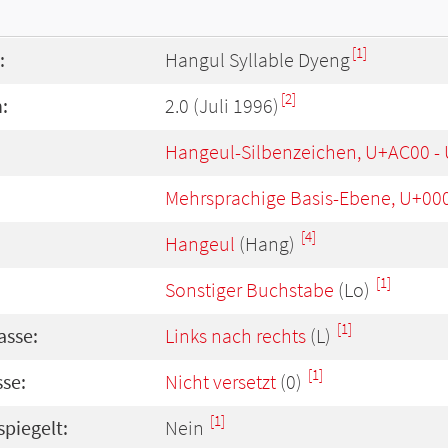
[1]
:
Hangul Syllable Dyeng
[2]
:
2.0 (Juli 1996)
Hangeul-Silbenzeichen, U+AC00 -
Mehrsprachige Basis-Ebene, U+00
[4]
Hangeul
(Hang)
[1]
Sonstiger Buchstabe
(Lo)
[1]
asse:
Links nach rechts
(L)
[1]
se:
Nicht versetzt
(0)
[1]
spiegelt:
Nein