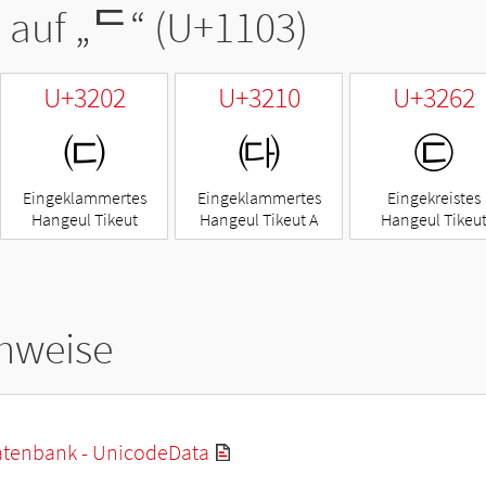
 auf „
ᄃ
“ (U+1103)
U+3202
U+3210
U+3262
㈂
㈐
㉢
Eingeklammertes
Eingeklammertes
Eingekreistes
Hangeul Tikeut
Hangeul Tikeut A
Hangeul Tikeu
hweise
tenbank - UnicodeData