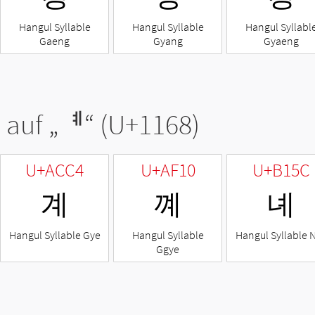
Hangul Syllable
Hangul Syllable
Hangul Syllabl
Gaeng
Gyang
Gyaeng
 auf „
ᅨ
“ (U+1168)
U+ACC4
U+AF10
U+B15C
계
꼐
녜
Hangul Syllable Gye
Hangul Syllable
Hangul Syllable 
Ggye