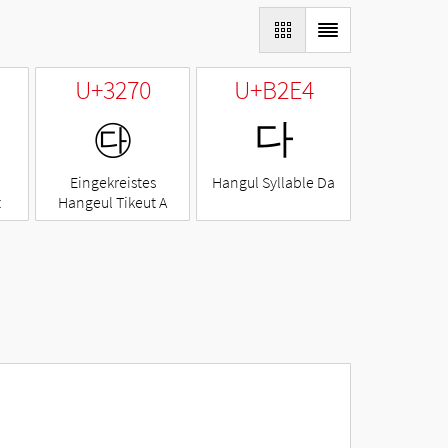
U+3270
U+B2E4
㉰
다
Eingekreistes
Hangul Syllable Da
t
Hangeul Tikeut A