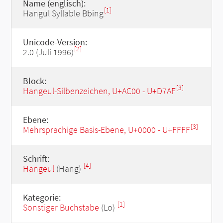
Name (englisch):
[1]
Hangul Syllable Bbing
Unicode-Version:
[2]
2.0 (Juli 1996)
Block:
[3]
Hangeul-Silbenzeichen, U+AC00 - U+D7AF
Ebene:
[3]
Mehrsprachige Basis-Ebene, U+0000 - U+FFFF
Schrift:
[4]
Hangeul
(Hang)
Kategorie:
[1]
Sonstiger Buchstabe
(Lo)