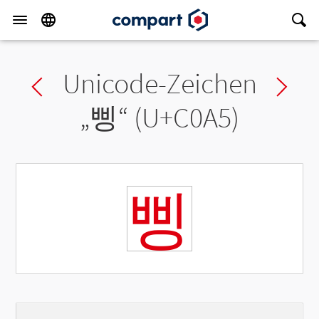
Unicode-Zeichen
Previous char
Ne
„
삥
“ (U+C0A5)
삥