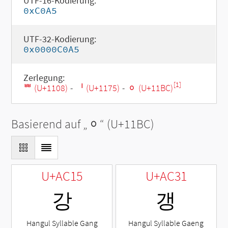
UTF-16-Kodierung:
0xC0A5
UTF-32-Kodierung:
0x0000C0A5
Zerlegung:
[1]
ᄈ (U+1108)
-
ᅵ (U+1175)
-
ᆼ (U+11BC)
Basierend auf „
ᆼ
“ (U+11BC)
U+AC15
U+AC31
강
갱
Hangul Syllable Gang
Hangul Syllable Gaeng