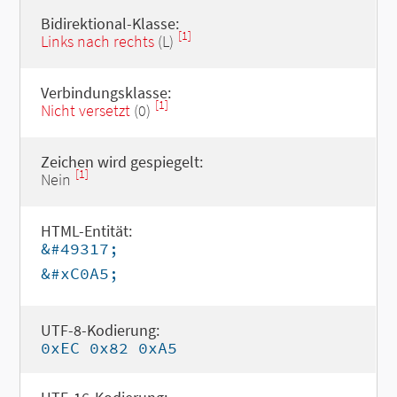
Bidirektional-Klasse:
[1]
Links nach rechts
(L)
Verbindungsklasse:
[1]
Nicht versetzt
(0)
Zeichen wird gespiegelt:
[1]
Nein
HTML-Entität:
&#49317;
&#xC0A5;
UTF-8-Kodierung:
0xEC 0x82 0xA5