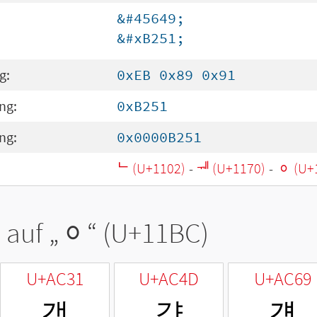
&#45649;
&#xB251;
g:
0xEB 0x89 0x91
ng:
0xB251
ng:
0x0000B251
ᄂ (U+1102)
-
ᅰ (U+1170)
-
ᆼ (U+
 auf „
ᆼ
“ (U+11BC)
U+AC31
U+AC4D
U+AC69
갱
걍
걩