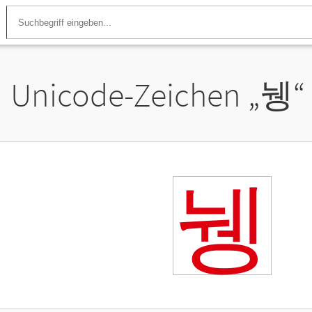
Unicode-Zeichen „
뉑
“
뉑