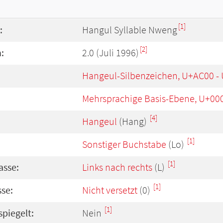
[1]
:
Hangul Syllable Nweng
[2]
:
2.0 (Juli 1996)
Hangeul-Silbenzeichen, U+AC00 -
Mehrsprachige Basis-Ebene, U+00
[4]
Hangeul
(Hang)
[1]
Sonstiger Buchstabe
(Lo)
[1]
asse:
Links nach rechts
(L)
[1]
se:
Nicht versetzt
(0)
[1]
spiegelt:
Nein