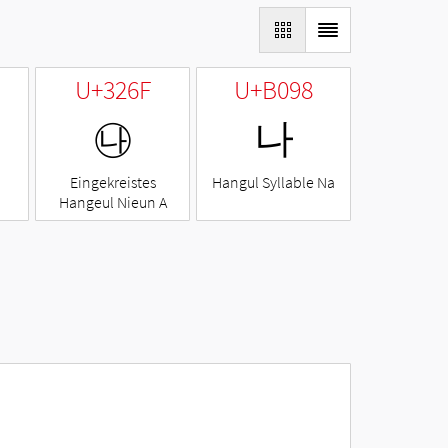
U+326F
U+B098
㉯
나
Eingekreistes
Hangul Syllable Na
Hangeul Nieun A