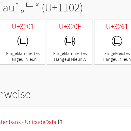
 auf „
ᄂ
“ (U+1102)
U+3201
U+320F
U+3261
㈁
㈏
㉡
Eingeklammertes
Eingeklammertes
Eingekreistes
Hangeul Nieun
Hangeul Nieun A
Hangeul Nieun
hweise
tenbank - UnicodeData