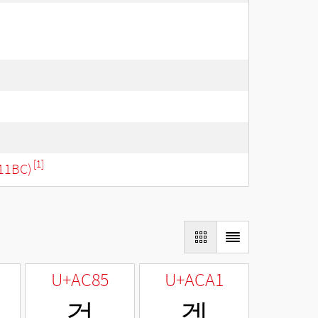
[1]
11BC)
U+AC85
U+ACA1
겅
겡