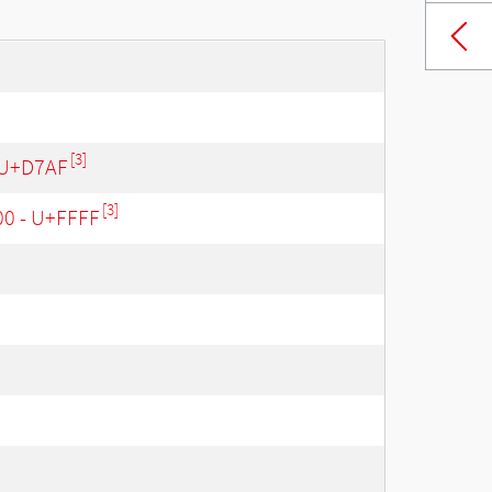
[3]
 U+D7AF
[3]
00 - U+FFFF