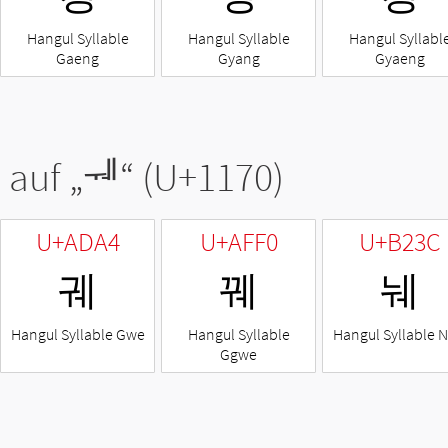
Hangul Syllable
Hangul Syllable
Hangul Syllabl
Gaeng
Gyang
Gyaeng
 auf „
ᅰ
“ (U+1170)
U+ADA4
U+AFF0
U+B23C
궤
꿰
눼
Hangul Syllable Gwe
Hangul Syllable
Hangul Syllable 
Ggwe