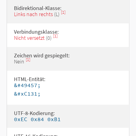
Bidirektional-Klasse:
[1]
Links nach rechts
(L)
Verbindungsklasse:
[1]
Nicht versetzt
(0)
Zeichen wird gespiegelt:
[1]
Nein
HTML-Entität:
&#49457;
&#xC131;
UTF-8-Kodierung:
0xEC 0x84 0xB1