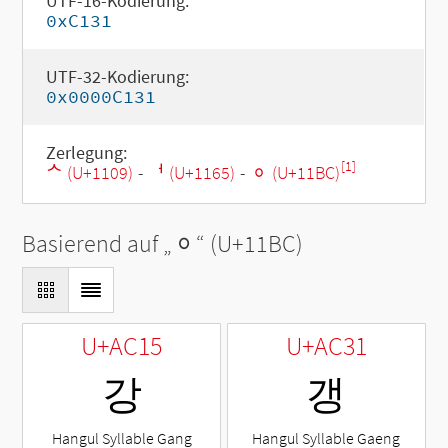
UTF-16-Kodierung:
0xC131
UTF-32-Kodierung:
0x0000C131
Zerlegung:
[1]
ᄉ (U+1109)
-
ᅥ (U+1165)
-
ᆼ (U+11BC)
Basierend auf „
ᆼ
“ (U+11BC)
U+AC15
U+AC31
강
갱
Hangul Syllable Gang
Hangul Syllable Gaeng