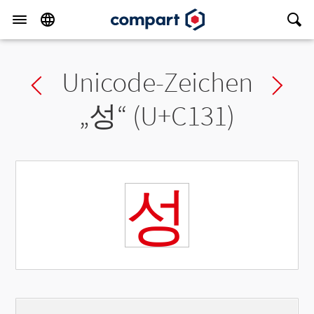
Unicode-Zeichen
Previous char
Ne
„
성
“ (U+C131)
성