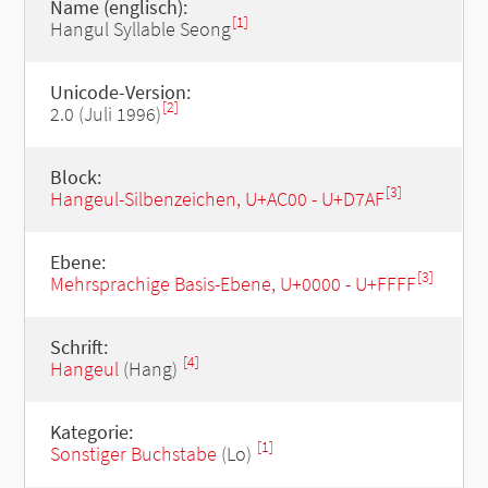
Name (englisch):
[1]
Hangul Syllable Seong
Unicode-Version:
[2]
2.0 (Juli 1996)
Block:
[3]
Hangeul-Silbenzeichen, U+AC00 - U+D7AF
Ebene:
[3]
Mehrsprachige Basis-Ebene, U+0000 - U+FFFF
Schrift:
[4]
Hangeul
(Hang)
Kategorie:
[1]
Sonstiger Buchstabe
(Lo)