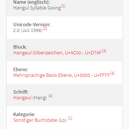
Name (englisch):
[1]
Hangul Syllable Gwing
Unicode-Version:
[2]
2.0 (Juli 1996)
Block:
[3]
Hangeul-Silbenzeichen, U+AC00 - U+D7AF
Ebene:
[3]
Mehrsprachige Basis-Ebene, U+0000 - U+FFFF
Schrift:
[4]
Hangeul
(Hang)
Kategorie:
[1]
Sonstiger Buchstabe
(Lo)