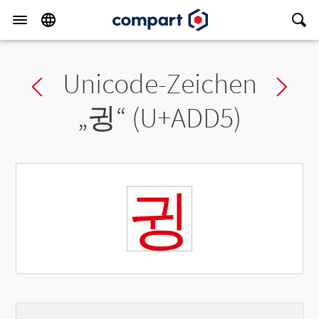
Unicode-Zeichen
Previous char
Ne
„
귕
“ (U+ADD5)
귕