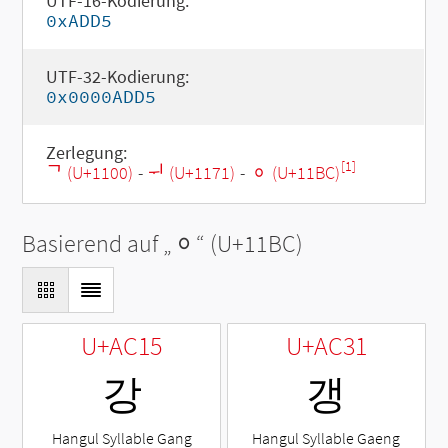
UTF-16-Kodierung:
0xADD5
UTF-32-Kodierung:
0x0000ADD5
Zerlegung:
[1]
ᄀ (U+1100)
-
ᅱ (U+1171)
-
ᆼ (U+11BC)
Basierend auf „
ᆼ
“ (U+11BC)
U+AC15
U+AC31
강
갱
Hangul Syllable Gang
Hangul Syllable Gaeng