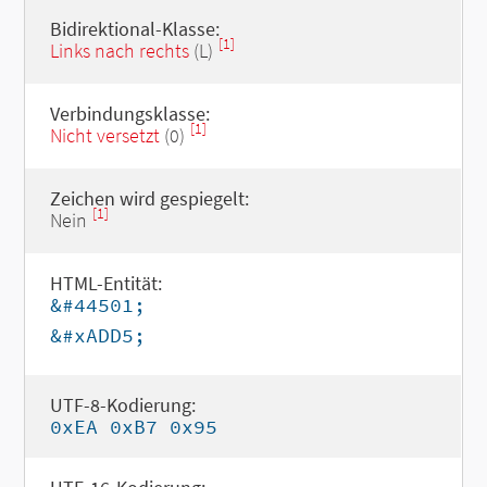
Bidirektional-Klasse:
[1]
Links nach rechts
(L)
Verbindungsklasse:
[1]
Nicht versetzt
(0)
Zeichen wird gespiegelt:
[1]
Nein
HTML-Entität:
&#44501;
&#xADD5;
UTF-8-Kodierung:
0xEA 0xB7 0x95