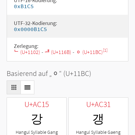
UTF-16-Kodierung:
0xB1C5
UTF-32-Kodierung:
0x0000B1C5
Zerlegung:
[1]
ᄂ (U+1102)
-
ᅫ (U+116B)
-
ᆼ (U+11BC)
Basierend auf „
ᆼ
“ (U+11BC)
U+AC15
U+AC31
강
갱
Hangul Syllable Gang
Hangul Syllable Gaeng