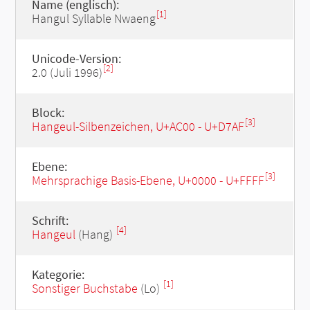
Name (englisch):
[1]
Hangul Syllable Nwaeng
Unicode-Version:
[2]
2.0 (Juli 1996)
Block:
[3]
Hangeul-Silbenzeichen, U+AC00 - U+D7AF
Ebene:
[3]
Mehrsprachige Basis-Ebene, U+0000 - U+FFFF
Schrift:
[4]
Hangeul
(Hang)
Kategorie:
[1]
Sonstiger Buchstabe
(Lo)