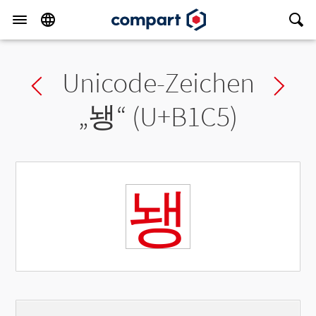
Unicode-Zeichen
Previous char
Ne
„
뇅
“ (U+B1C5)
뇅