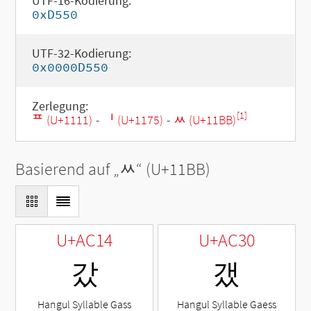
UTF-16-Kodierung:
0xD550
UTF-32-Kodierung:
0x0000D550
Zerlegung:
[1]
ᄑ (U+1111)
-
ᅵ (U+1175)
-
ᆻ (U+11BB)
Basierend auf „
ᆻ
“ (U+11BB)
U+AC14
U+AC30
갔
갰
Hangul Syllable Gass
Hangul Syllable Gaess