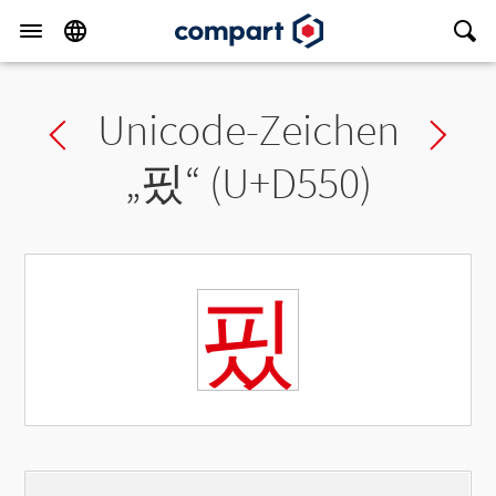
Unicode-Zeichen
Previous char
Ne
„
핐
“ (U+D550)
핐