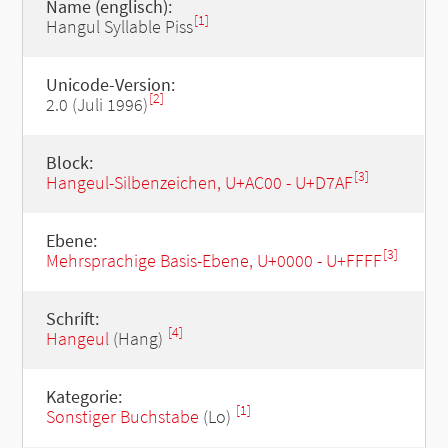
Name (englisch):
[1]
Hangul Syllable Piss
Unicode-Version:
[2]
2.0 (Juli 1996)
Block:
[3]
Hangeul-Silbenzeichen, U+AC00 - U+D7AF
Ebene:
[3]
Mehrsprachige Basis-Ebene, U+0000 - U+FFFF
Schrift:
[4]
Hangeul
(Hang)
Kategorie:
[1]
Sonstiger Buchstabe
(Lo)