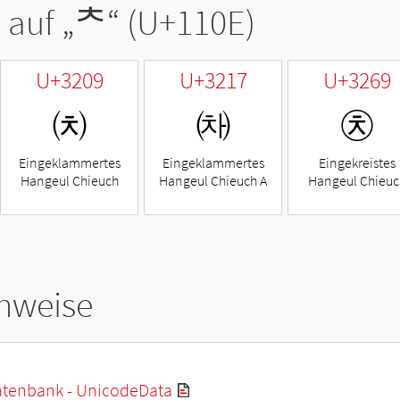
 auf „
ᄎ
“ (U+110E)
U+3209
U+3217
U+3269
㈉
㈗
㉩
Eingeklammertes
Eingeklammertes
Eingekreistes
Hangeul Chieuch
Hangeul Chieuch A
Hangeul Chieuc
hweise
tenbank - UnicodeData