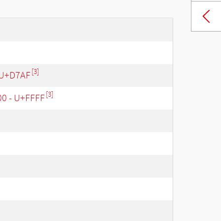
[3]
 U+D7AF
[3]
00 - U+FFFF