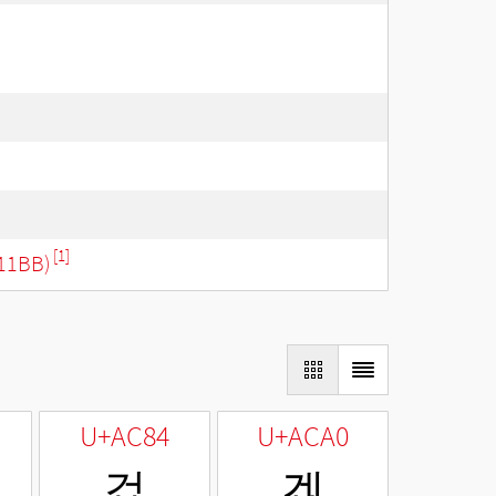
[1]
11BB)
U+AC84
U+ACA0
겄
겠