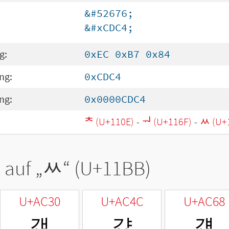
&#52676;
&#xCDC4;
g:
0xEC 0xB7 0x84
ng:
0xCDC4
ng:
0x0000CDC4
ᄎ (U+110E)
-
ᅯ (U+116F)
-
ᆻ (U+
 auf „
ᆻ
“ (U+11BB)
U+AC30
U+AC4C
U+AC68
갰
걌
걨