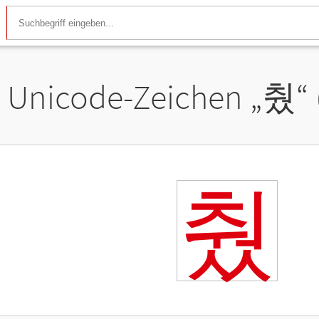
Unicode-Zeichen „
췄
“
췄