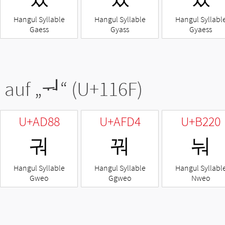
Hangul Syllable
Hangul Syllable
Hangul Syllabl
Gaess
Gyass
Gyaess
 auf „
ᅯ
“ (U+116F)
U+AD88
U+AFD4
U+B220
궈
꿔
눠
Hangul Syllable
Hangul Syllable
Hangul Syllabl
Gweo
Ggweo
Nweo