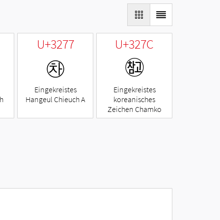
U+3277
U+327C
㉷
㉼
Eingekreistes
Eingekreistes
h
Hangeul Chieuch A
koreanisches
Zeichen Chamko