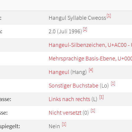
[1]
:
Hangul Syllable Cweoss
[2]
:
2.0 (Juli 1996)
Hangeul-Silbenzeichen, U+AC00 -
Mehrsprachige Basis-Ebene, U+00
[4]
Hangeul
(Hang)
[1]
Sonstiger Buchstabe
(Lo)
[1]
asse:
Links nach rechts
(L)
[1]
se:
Nicht versetzt
(0)
[1]
spiegelt:
Nein