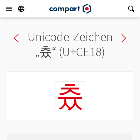
Unicode-Zeichen
Previous char
Ne
„
츘
“ (U+CE18)
츘