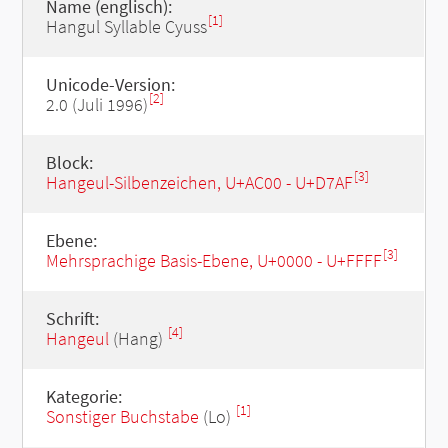
Name (englisch):
[1]
Hangul Syllable Cyuss
Unicode-Version:
[2]
2.0 (Juli 1996)
Block:
[3]
Hangeul-Silbenzeichen, U+AC00 - U+D7AF
Ebene:
[3]
Mehrsprachige Basis-Ebene, U+0000 - U+FFFF
Schrift:
[4]
Hangeul
(Hang)
Kategorie:
[1]
Sonstiger Buchstabe
(Lo)