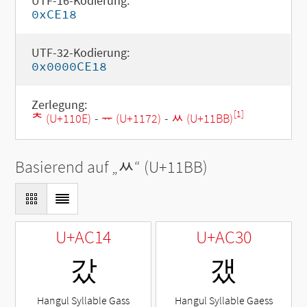
UTF-16-Kodierung:
0xCE18
UTF-32-Kodierung:
0x0000CE18
Zerlegung:
[1]
ᄎ (U+110E)
-
ᅲ (U+1172)
-
ᆻ (U+11BB)
Basierend auf „
ᆻ
“ (U+11BB)
U+AC14
U+AC30
갔
갰
Hangul Syllable Gass
Hangul Syllable Gaess