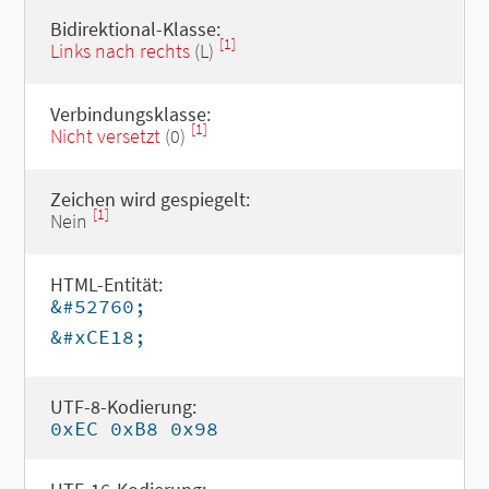
Bidirektional-Klasse:
[1]
Links nach rechts
(L)
Verbindungsklasse:
[1]
Nicht versetzt
(0)
Zeichen wird gespiegelt:
[1]
Nein
HTML-Entität:
&#52760;
&#xCE18;
UTF-8-Kodierung:
0xEC 0xB8 0x98