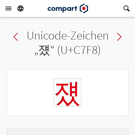
Unicode-Zeichen
Previous char
Ne
„
쟸
“ (U+C7F8)
쟸