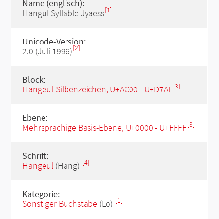
Name (englisch):
[1]
Hangul Syllable Jyaess
Unicode-Version:
[2]
2.0 (Juli 1996)
Block:
[3]
Hangeul-Silbenzeichen, U+AC00 - U+D7AF
Ebene:
[3]
Mehrsprachige Basis-Ebene, U+0000 - U+FFFF
Schrift:
[4]
Hangeul
(Hang)
Kategorie:
[1]
Sonstiger Buchstabe
(Lo)