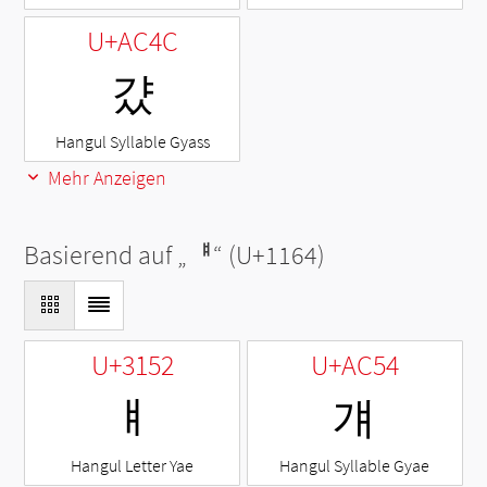
U+AC4C
걌
Hangul Syllable Gyass
Mehr Anzeigen
Basierend auf „
ᅤ
“ (U+1164)
U+3152
U+AC54
ㅒ
걔
Hangul Letter Yae
Hangul Syllable Gyae