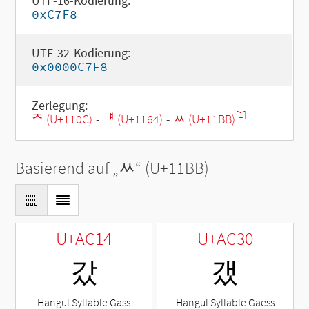
UTF-16-Kodierung:
0xC7F8
UTF-32-Kodierung:
0x0000C7F8
Zerlegung:
[1]
ᄌ (U+110C)
-
ᅤ (U+1164)
-
ᆻ (U+11BB)
Basierend auf „
ᆻ
“ (U+11BB)
U+AC14
U+AC30
갔
갰
Hangul Syllable Gass
Hangul Syllable Gaess