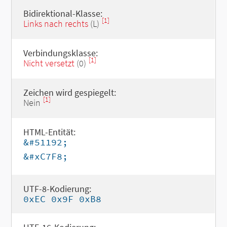
Bidirektional-Klasse:
[1]
Links nach rechts
(L)
Verbindungsklasse:
[1]
Nicht versetzt
(0)
Zeichen wird gespiegelt:
[1]
Nein
HTML-Entität:
&#51192;
&#xC7F8;
UTF-8-Kodierung:
0xEC 0x9F 0xB8