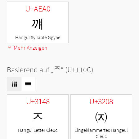
U+AEA0
꺠
Hangul Syllable Ggyae
Mehr Anzeigen
Basierend auf „
ᄌ
“ (U+110C)
U+3148
U+3208
ㅈ
㈈
Hangul Letter Cieuc
Eingeklammertes Hangeul
Cieuc