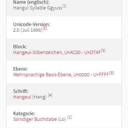
Name (englisch):
[1]
Hangul Syllable Ggyuss
Unicode-Version:
[2]
2.0 (Juli 1996)
Block:
[3]
Hangeul-Silbenzeichen, U+AC00 - U+D7AF
Ebene:
[3]
Mehrsprachige Basis-Ebene, U+0000 - U+FFFF
Schrift:
[4]
Hangeul
(Hang)
Kategorie:
[1]
Sonstiger Buchstabe
(Lo)