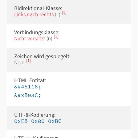
Bidirektional-Klasse:
[1]
Links nach rechts
(L)
Verbindungsklasse:
[1]
Nicht versetzt
(0)
Zeichen wird gespiegelt:
[1]
Nein
HTML-Entität:
&#45116;
&#xB03C;
UTF-8-Kodierung:
0xEB 0x80 0xBC