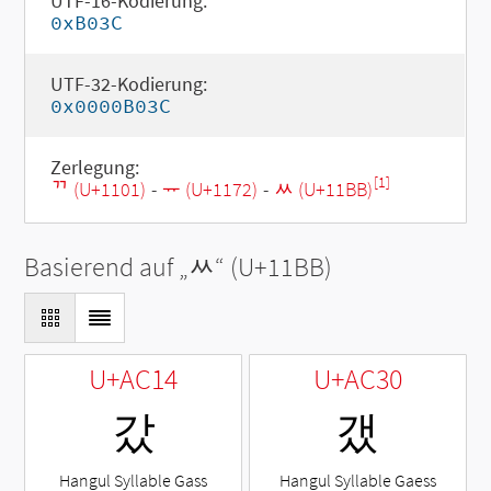
UTF-16-Kodierung:
0xB03C
UTF-32-Kodierung:
0x0000B03C
Zerlegung:
[1]
ᄁ (U+1101)
-
ᅲ (U+1172)
-
ᆻ (U+11BB)
Basierend auf „
ᆻ
“ (U+11BB)
U+AC14
U+AC30
갔
갰
Hangul Syllable Gass
Hangul Syllable Gaess