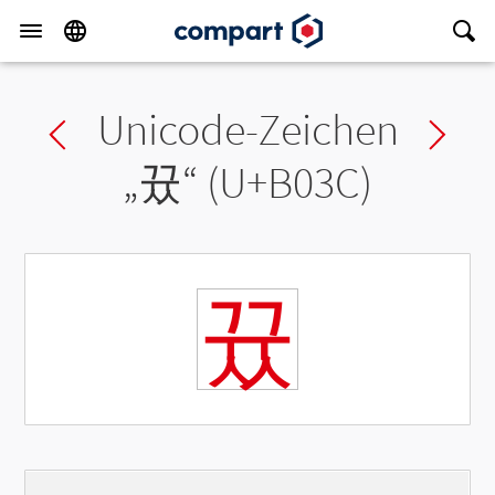
Unicode-Zeichen
Previous char
Ne
„
뀼
“ (U+B03C)
뀼