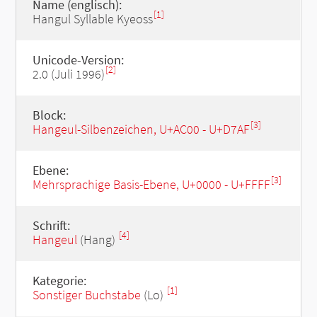
Name (englisch):
[1]
Hangul Syllable Kyeoss
Unicode-Version:
[2]
2.0 (Juli 1996)
Block:
[3]
Hangeul-Silbenzeichen, U+AC00 - U+D7AF
Ebene:
[3]
Mehrsprachige Basis-Ebene, U+0000 - U+FFFF
Schrift:
[4]
Hangeul
(Hang)
Kategorie:
[1]
Sonstiger Buchstabe
(Lo)