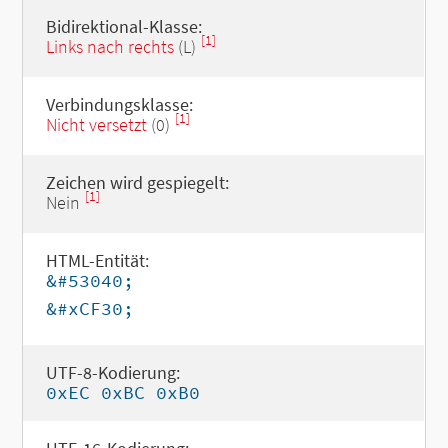
Bidirektional-Klasse:
[1]
Links nach rechts
(L)
Verbindungsklasse:
[1]
Nicht versetzt
(0)
Zeichen wird gespiegelt:
[1]
Nein
HTML-Entität:
&#53040;
&#xCF30;
UTF-8-Kodierung:
0xEC 0xBC 0xB0