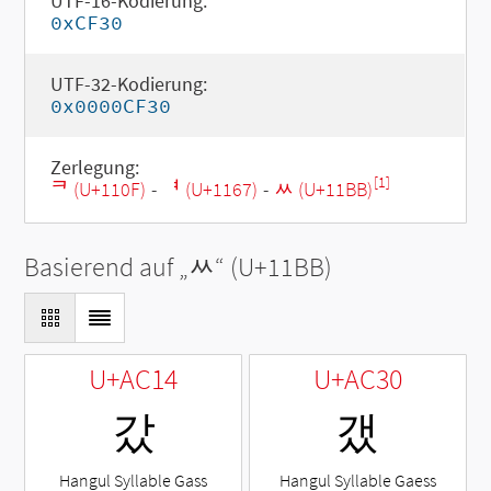
UTF-16-Kodierung:
0xCF30
UTF-32-Kodierung:
0x0000CF30
Zerlegung:
[1]
ᄏ (U+110F)
-
ᅧ (U+1167)
-
ᆻ (U+11BB)
Basierend auf „
ᆻ
“ (U+11BB)
U+AC14
U+AC30
갔
갰
Hangul Syllable Gass
Hangul Syllable Gaess