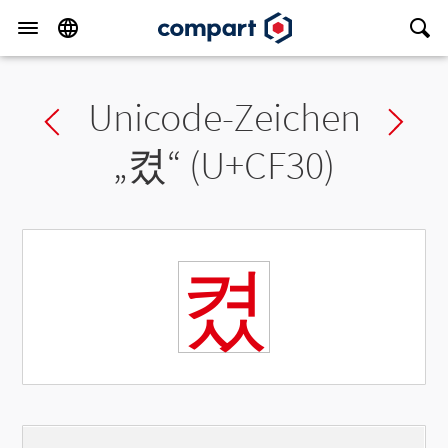
Unicode-Zeichen
Previous char
Ne
„
켰
“ (U+CF30)
켰