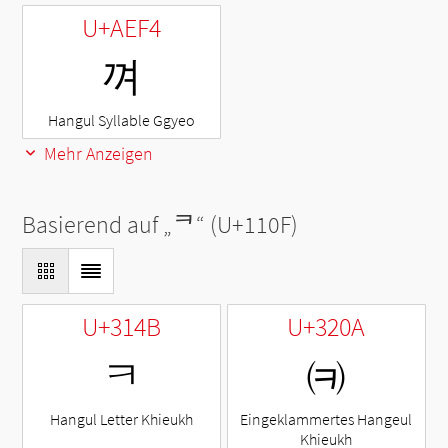
U+AEF4
껴
Hangul Syllable Ggyeo
Mehr Anzeigen
Basierend auf „
ᄏ
“ (U+110F)
U+314B
U+320A
ㅋ
㈊
Hangul Letter Khieukh
Eingeklammertes Hangeul
Khieukh