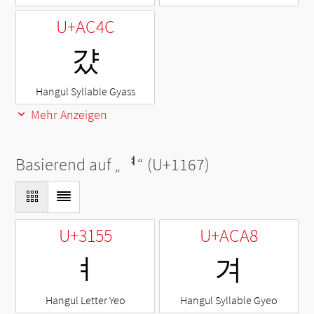
U+AC4C
걌
Hangul Syllable Gyass
Mehr Anzeigen
Basierend auf „
ᅧ
“ (U+1167)
U+3155
U+ACA8
ㅕ
겨
Hangul Letter Yeo
Hangul Syllable Gyeo