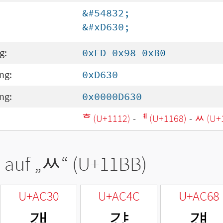
&#54832;
&#xD630;
g:
0xED 0x98 0xB0
ng:
0xD630
ng:
0x0000D630
ᄒ (U+1112)
-
ᅨ (U+1168)
-
ᆻ (U+
 auf „
ᆻ
“ (U+11BB)
U+AC30
U+AC4C
U+AC68
갰
걌
걨