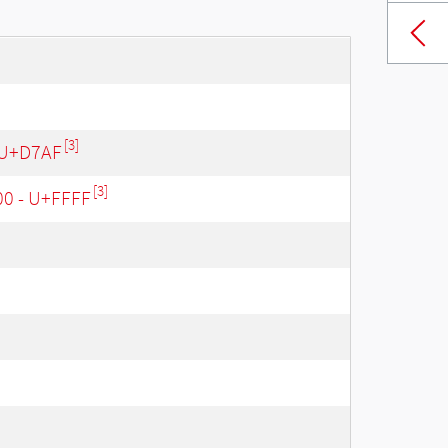
[3]
 U+D7AF
[3]
00 - U+FFFF