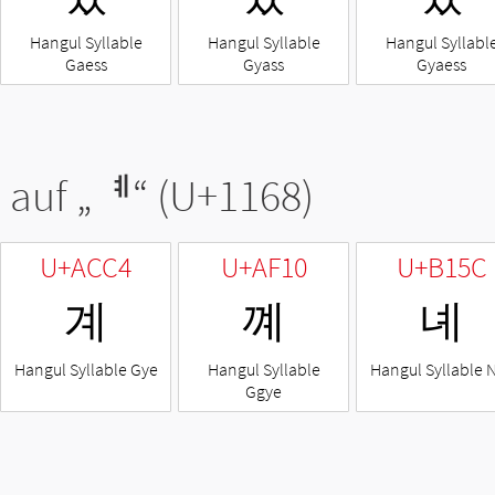
Hangul Syllable
Hangul Syllable
Hangul Syllabl
Gaess
Gyass
Gyaess
 auf „
ᅨ
“ (U+1168)
U+ACC4
U+AF10
U+B15C
계
꼐
녜
Hangul Syllable Gye
Hangul Syllable
Hangul Syllable 
Ggye