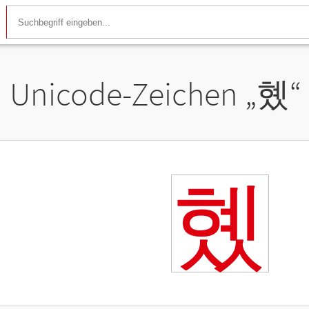
Unicode-Zeichen „
혰
“
혰