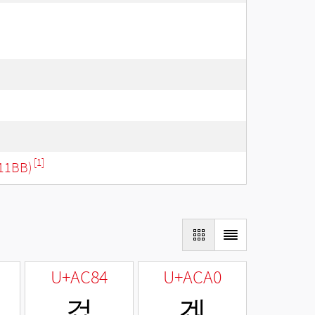
[1]
11BB)
U+AC84
U+ACA0
겄
겠