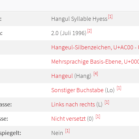
[1]
:
Hangul Syllable Hyess
[2]
:
2.0 (Juli 1996)
Hangeul-Silbenzeichen, U+AC00 -
Mehrsprachige Basis-Ebene, U+00
[4]
Hangeul
(Hang)
[1]
Sonstiger Buchstabe
(Lo)
[1]
asse:
Links nach rechts
(L)
[1]
se:
Nicht versetzt
(0)
[1]
spiegelt:
Nein