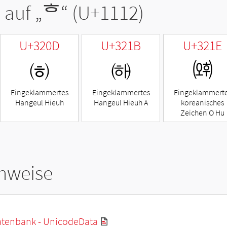
 auf „
ᄒ
“ (U+1112)
U+320D
U+321B
U+321E
㈍
㈛
㈞
Eingeklammertes
Eingeklammertes
Eingeklammert
Hangeul Hieuh
Hangeul Hieuh A
koreanisches
Zeichen O Hu
hweise
tenbank - UnicodeData