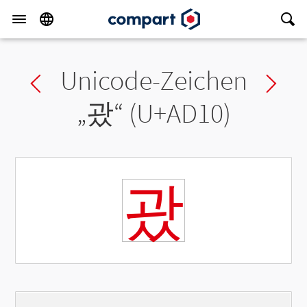
Unicode-Zeichen
Previous char
Ne
„
괐
“ (U+AD10)
괐