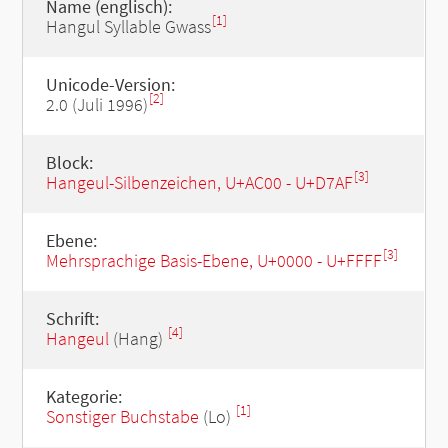
Name (englisch):
[1]
Hangul Syllable Gwass
Unicode-Version:
[2]
2.0 (Juli 1996)
Block:
[3]
Hangeul-Silbenzeichen, U+AC00 - U+D7AF
Ebene:
[3]
Mehrsprachige Basis-Ebene, U+0000 - U+FFFF
Schrift:
[4]
Hangeul
(Hang)
Kategorie:
[1]
Sonstiger Buchstabe
(Lo)