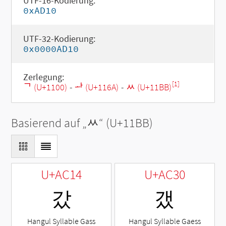
UTF-16-Kodierung:
0xAD10
UTF-32-Kodierung:
0x0000AD10
Zerlegung:
[1]
ᄀ (U+1100)
-
ᅪ (U+116A)
-
ᆻ (U+11BB)
Basierend auf „
ᆻ
“ (U+11BB)
U+AC14
U+AC30
갔
갰
Hangul Syllable Gass
Hangul Syllable Gaess