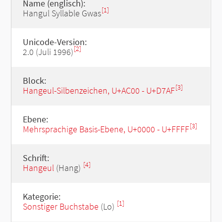
Name (englisch):
[1]
Hangul Syllable Gwas
Unicode-Version:
[2]
2.0 (Juli 1996)
Block:
[3]
Hangeul-Silbenzeichen, U+AC00 - U+D7AF
Ebene:
[3]
Mehrsprachige Basis-Ebene, U+0000 - U+FFFF
Schrift:
[4]
Hangeul
(Hang)
Kategorie:
[1]
Sonstiger Buchstabe
(Lo)