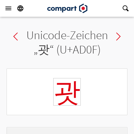
Unicode-Zeichen
Previous char
Ne
„
괏
“ (U+AD0F)
괏