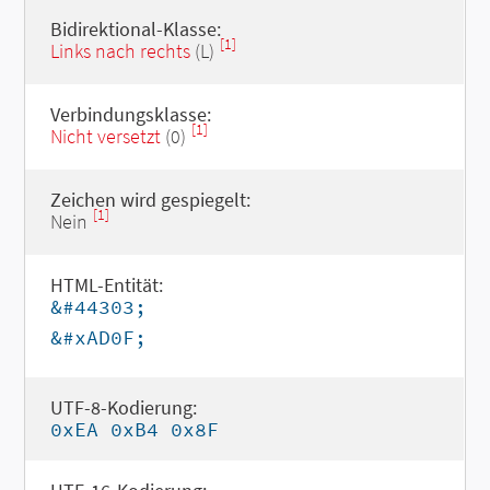
Bidirektional-Klasse:
[1]
Links nach rechts
(L)
Verbindungsklasse:
[1]
Nicht versetzt
(0)
Zeichen wird gespiegelt:
[1]
Nein
HTML-Entität:
&#44303;
&#xAD0F;
UTF-8-Kodierung:
0xEA 0xB4 0x8F