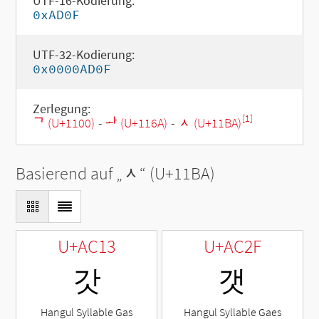
UTF-16-Kodierung:
0xAD0F
UTF-32-Kodierung:
0x0000AD0F
Zerlegung:
[1]
ᄀ (U+1100)
-
ᅪ (U+116A)
-
ᆺ (U+11BA)
Basierend auf „
ᆺ
“ (U+11BA)
U+AC13
U+AC2F
갓
갯
Hangul Syllable Gas
Hangul Syllable Gaes