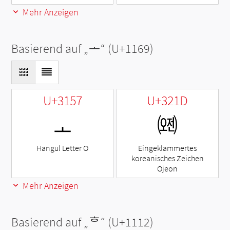
Mehr Anzeigen
Basierend auf „
ᅩ
“ (U+1169)
U+3157
U+321D
ㅗ
㈝
Hangul Letter O
Eingeklammertes
koreanisches Zeichen
Ojeon
Mehr Anzeigen
Basierend auf „
ᄒ
“ (U+1112)