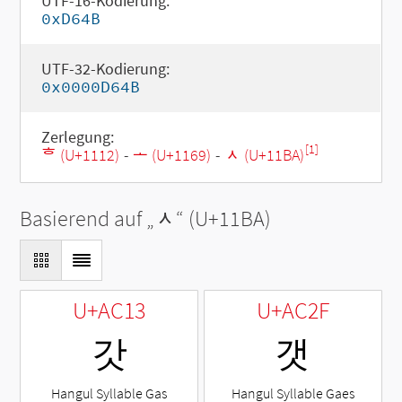
UTF-16-Kodierung:
0xD64B
UTF-32-Kodierung:
0x0000D64B
Zerlegung:
[1]
ᄒ (U+1112)
-
ᅩ (U+1169)
-
ᆺ (U+11BA)
Basierend auf „
ᆺ
“ (U+11BA)
U+AC13
U+AC2F
갓
갯
Hangul Syllable Gas
Hangul Syllable Gaes