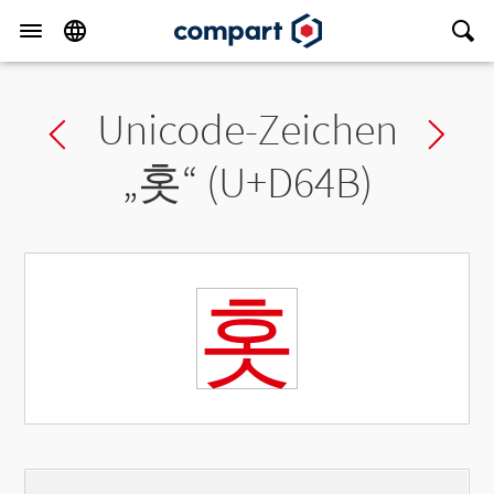
Unicode-Zeichen
Previous char
Ne
„
홋
“ (U+D64B)
홋