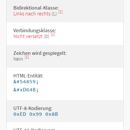
Bidirektional-Klasse:
[1]
Links nach rechts
(L)
Verbindungsklasse:
[1]
Nicht versetzt
(0)
Zeichen wird gespiegelt:
[1]
Nein
HTML-Entität:
&#54859;
&#xD64B;
UTF-8-Kodierung:
0xED 0x99 0x8B