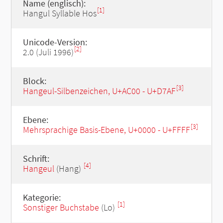
Name (englisch):
[1]
Hangul Syllable Hos
Unicode-Version:
[2]
2.0 (Juli 1996)
Block:
[3]
Hangeul-Silbenzeichen, U+AC00 - U+D7AF
Ebene:
[3]
Mehrsprachige Basis-Ebene, U+0000 - U+FFFF
Schrift:
[4]
Hangeul
(Hang)
Kategorie:
[1]
Sonstiger Buchstabe
(Lo)