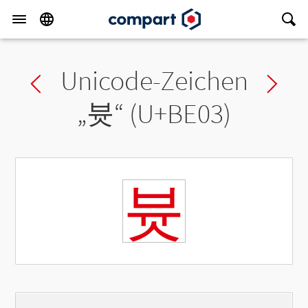
Unicode-Zeichen
Previous char
Ne
„
븃
“ (U+BE03)
븃