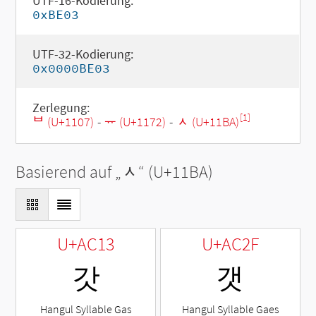
UTF-16-Kodierung:
0xBE03
UTF-32-Kodierung:
0x0000BE03
Zerlegung:
[1]
ᄇ (U+1107)
-
ᅲ (U+1172)
-
ᆺ (U+11BA)
Basierend auf „
ᆺ
“ (U+11BA)
U+AC13
U+AC2F
갓
갯
Hangul Syllable Gas
Hangul Syllable Gaes