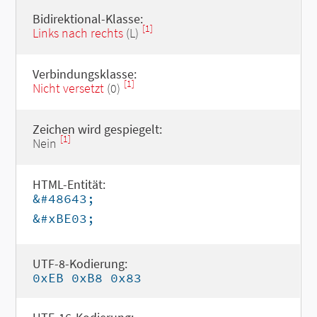
Bidirektional-Klasse:
[1]
Links nach rechts
(L)
Verbindungsklasse:
[1]
Nicht versetzt
(0)
Zeichen wird gespiegelt:
[1]
Nein
HTML-Entität:
&#48643;
&#xBE03;
UTF-8-Kodierung:
0xEB 0xB8 0x83