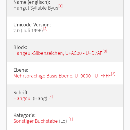
Name (englisch):
[1]
Hangul Syllable Byus
Unicode-Version:
[2]
2.0 (Juli 1996)
Block:
[3]
Hangeul-Silbenzeichen, U+AC00 - U+D7AF
Ebene:
[3]
Mehrsprachige Basis-Ebene, U+0000 - U+FFFF
Schrift:
[4]
Hangeul
(Hang)
Kategorie:
[1]
Sonstiger Buchstabe
(Lo)