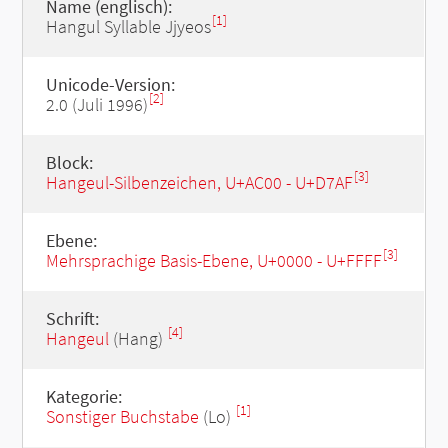
Name (englisch):
[1]
Hangul Syllable Jjyeos
Unicode-Version:
[2]
2.0 (Juli 1996)
Block:
[3]
Hangeul-Silbenzeichen, U+AC00 - U+D7AF
Ebene:
[3]
Mehrsprachige Basis-Ebene, U+0000 - U+FFFF
Schrift:
[4]
Hangeul
(Hang)
Kategorie:
[1]
Sonstiger Buchstabe
(Lo)