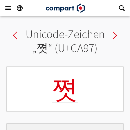
Unicode-Zeichen
Previous char
Ne
„
쪗
“ (U+CA97)
쪗