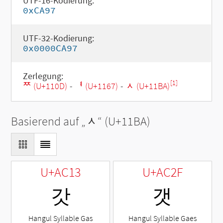
UTF-16-Kodierung:
0xCA97
UTF-32-Kodierung:
0x0000CA97
Zerlegung:
[1]
ᄍ (U+110D)
-
ᅧ (U+1167)
-
ᆺ (U+11BA)
Basierend auf „
ᆺ
“ (U+11BA)
U+AC13
U+AC2F
갓
갯
Hangul Syllable Gas
Hangul Syllable Gaes