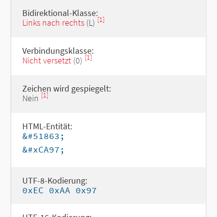
Bidirektional-Klasse:
[1]
Links nach rechts
(L)
Verbindungsklasse:
[1]
Nicht versetzt
(0)
Zeichen wird gespiegelt:
[1]
Nein
HTML-Entität:
&#51863;
&#xCA97;
UTF-8-Kodierung:
0xEC 0xAA 0x97