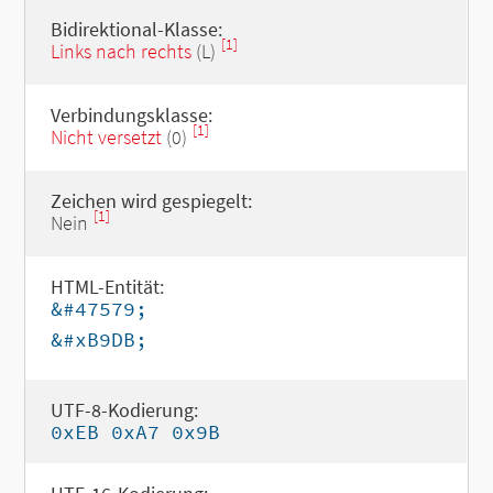
Bidirektional-Klasse:
[1]
Links nach rechts
(L)
Verbindungsklasse:
[1]
Nicht versetzt
(0)
Zeichen wird gespiegelt:
[1]
Nein
HTML-Entität:
&#47579;
&#xB9DB;
UTF-8-Kodierung:
0xEB 0xA7 0x9B