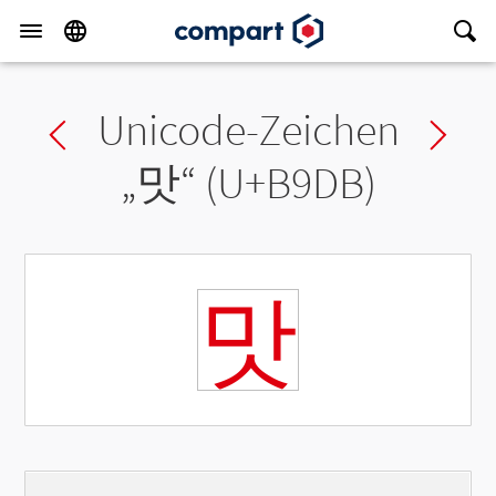
Unicode-Zeichen
Previous char
Ne
„
맛
“ (U+B9DB)
맛