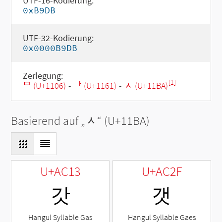
UTF-16-Kodierung:
0xB9DB
UTF-32-Kodierung:
0x0000B9DB
Zerlegung:
[1]
ᄆ (U+1106)
-
ᅡ (U+1161)
-
ᆺ (U+11BA)
Basierend auf „
ᆺ
“ (U+11BA)
U+AC13
U+AC2F
갓
갯
Hangul Syllable Gas
Hangul Syllable Gaes