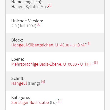
Name (englisch):
[1]
Hangul Syllable Mas
Unicode-Version:
[2]
2.0 (Juli 1996)
Block:
[3]
Hangeul-Silbenzeichen, U+AC00 - U+D7AF
Ebene:
[3]
Mehrsprachige Basis-Ebene, U+0000 - U+FFFF
Schrift:
[4]
Hangeul
(Hang)
Kategorie:
[1]
Sonstiger Buchstabe
(Lo)