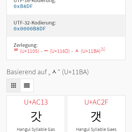
UTF-16-Kodierung:
0xB8DF
UTF-32-Kodierung:
0x0000B8DF
Zerlegung:
[1]
ᄅ (U+1105)
-
ᅭ (U+116D)
-
ᆺ (U+11BA)
Basierend auf „
ᆺ
“ (U+11BA)
U+AC13
U+AC2F
갓
갯
Hangul Syllable Gas
Hangul Syllable Gaes