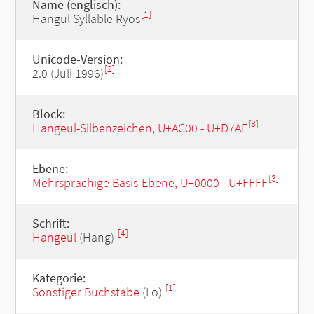
Name (englisch):
[1]
Hangul Syllable Ryos
Unicode-Version:
[2]
2.0 (Juli 1996)
Block:
[3]
Hangeul-Silbenzeichen, U+AC00 - U+D7AF
Ebene:
[3]
Mehrsprachige Basis-Ebene, U+0000 - U+FFFF
Schrift:
[4]
Hangeul
(Hang)
Kategorie:
[1]
Sonstiger Buchstabe
(Lo)