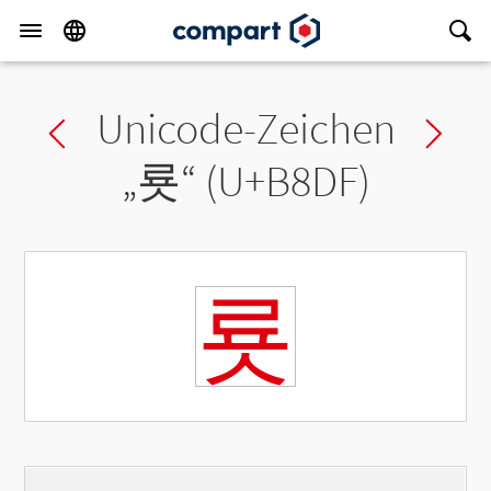
Unicode-Zeichen
Previous char
Ne
„
룟
“ (U+B8DF)
룟