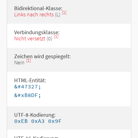
Bidirektional-Klasse:
[1]
Links nach rechts
(L)
Verbindungsklasse:
[1]
Nicht versetzt
(0)
Zeichen wird gespiegelt:
[1]
Nein
HTML-Entität:
&#47327;
&#xB8DF;
UTF-8-Kodierung:
0xEB 0xA3 0x9F