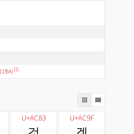
[1]
11BA)
U+AC83
U+AC9F
것
겟