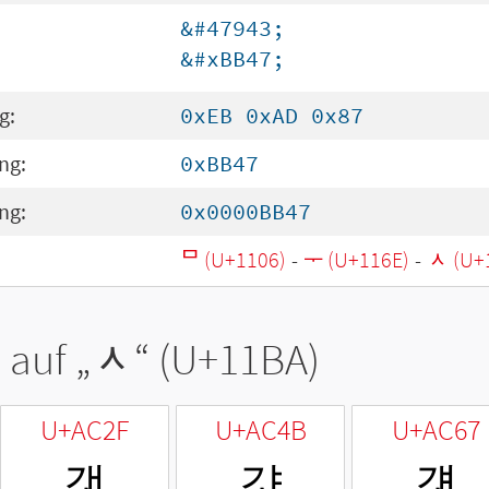
&#47943;
&#xBB47;
g:
0xEB 0xAD 0x87
ng:
0xBB47
ng:
0x0000BB47
ᄆ (U+1106)
-
ᅮ (U+116E)
-
ᆺ (U+
 auf „
ᆺ
“ (U+11BA)
U+AC2F
U+AC4B
U+AC67
갯
걋
걧