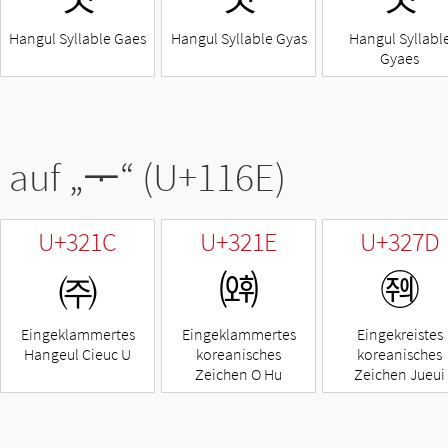
Hangul Syllable Gaes
Hangul Syllable Gyas
Hangul Syllabl
Gyaes
 auf „
ᅮ
“ (U+116E)
U+321C
U+321E
U+327D
㈜
㈞
㉽
Eingeklammertes
Eingeklammertes
Eingekreistes
Hangeul Cieuc U
koreanisches
koreanisches
Zeichen O Hu
Zeichen Jueui