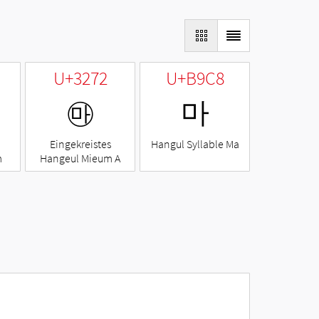
U+3272
U+B9C8
㉲
마
Eingekreistes
Hangul Syllable Ma
m
Hangeul Mieum A