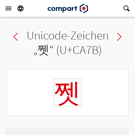
Unicode-Zeichen
Previous char
Ne
„
쩻
“ (U+CA7B)
쩻