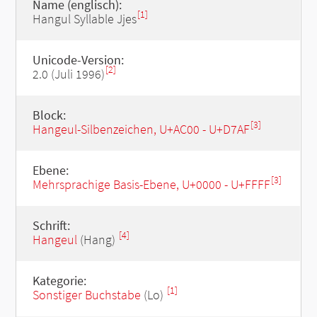
Name (englisch):
[1]
Hangul Syllable Jjes
Unicode-Version:
[2]
2.0 (Juli 1996)
Block:
[3]
Hangeul-Silbenzeichen, U+AC00 - U+D7AF
Ebene:
[3]
Mehrsprachige Basis-Ebene, U+0000 - U+FFFF
Schrift:
[4]
Hangeul
(Hang)
Kategorie:
[1]
Sonstiger Buchstabe
(Lo)