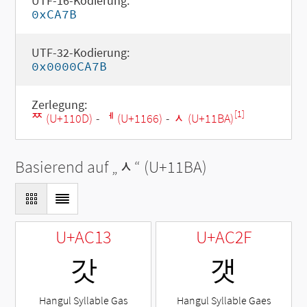
UTF-16-Kodierung:
0xCA7B
UTF-32-Kodierung:
0x0000CA7B
Zerlegung:
[1]
ᄍ (U+110D)
-
ᅦ (U+1166)
-
ᆺ (U+11BA)
Basierend auf „
ᆺ
“ (U+11BA)
U+AC13
U+AC2F
갓
갯
Hangul Syllable Gas
Hangul Syllable Gaes