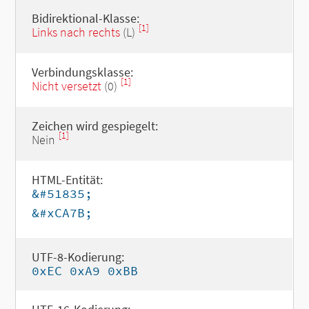
Bidirektional-Klasse:
[1]
Links nach rechts
(L)
Verbindungsklasse:
[1]
Nicht versetzt
(0)
Zeichen wird gespiegelt:
[1]
Nein
HTML-Entität:
&#51835;
&#xCA7B;
UTF-8-Kodierung:
0xEC 0xA9 0xBB