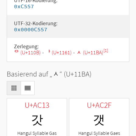
UTF-16-Kodierung:
0xC557
UTF-32-Kodierung:
0x0000C557
Zerlegung:
[1]
ᄋ (U+110B)
-
ᅡ (U+1161)
-
ᆺ (U+11BA)
Basierend auf „
ᆺ
“ (U+11BA)
U+AC13
U+AC2F
갓
갯
Hangul Syllable Gas
Hangul Syllable Gaes