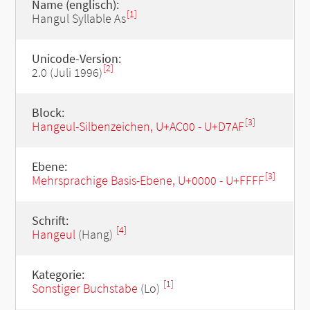
Name (englisch):
[1]
Hangul Syllable As
Unicode-Version:
[2]
2.0 (Juli 1996)
Block:
[3]
Hangeul-Silbenzeichen, U+AC00 - U+D7AF
Ebene:
[3]
Mehrsprachige Basis-Ebene, U+0000 - U+FFFF
Schrift:
[4]
Hangeul
(Hang)
Kategorie:
[1]
Sonstiger Buchstabe
(Lo)