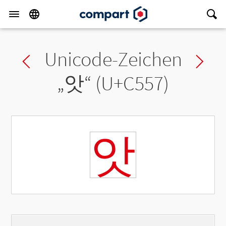
Unicode-Zeichen
Previous char
Ne
„
앗
“ (U+C557)
앗