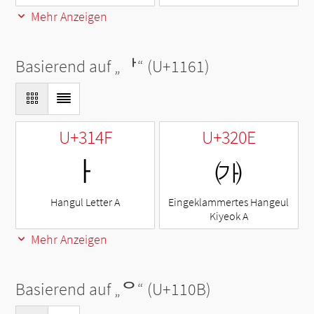
Mehr Anzeigen
Basierend auf „
ᅡ
“ (U+1161)
U+314F
U+320E
ㅏ
㈎
Hangul Letter A
Eingeklammertes Hangeul
Kiyeok A
Mehr Anzeigen
Basierend auf „
ᄋ
“ (U+110B)