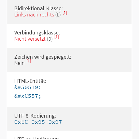
Bidirektional-Klasse:
[1]
Links nach rechts
(L)
Verbindungsklasse:
[1]
Nicht versetzt
(0)
Zeichen wird gespiegelt:
[1]
Nein
HTML-Entität:
&#50519;
&#xC557;
UTF-8-Kodierung:
0xEC 0x95 0x97