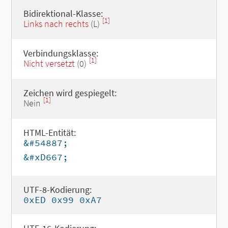
Bidirektional-Klasse:
[1]
Links nach rechts
(L)
Verbindungsklasse:
[1]
Nicht versetzt
(0)
Zeichen wird gespiegelt:
[1]
Nein
HTML-Entität:
&#54887;
&#xD667;
UTF-8-Kodierung:
0xED 0x99 0xA7