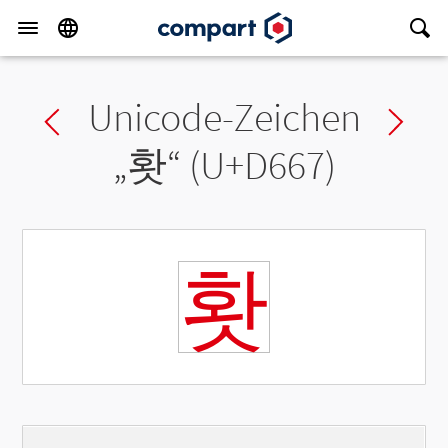
Unicode-Zeichen
Previous char
Ne
„
홧
“ (U+D667)
홧