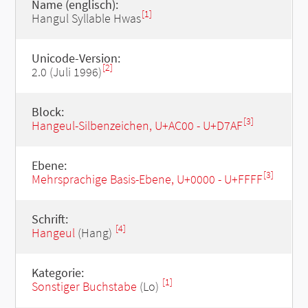
Name (englisch):
[1]
Hangul Syllable Hwas
Unicode-Version:
[2]
2.0 (Juli 1996)
Block:
[3]
Hangeul-Silbenzeichen, U+AC00 - U+D7AF
Ebene:
[3]
Mehrsprachige Basis-Ebene, U+0000 - U+FFFF
Schrift:
[4]
Hangeul
(Hang)
Kategorie:
[1]
Sonstiger Buchstabe
(Lo)