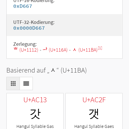
UTF-16-Kodierung:
0xD667
UTF-32-Kodierung:
0x0000D667
Zerlegung:
[1]
ᄒ (U+1112)
-
ᅪ (U+116A)
-
ᆺ (U+11BA)
Basierend auf „
ᆺ
“ (U+11BA)
U+AC13
U+AC2F
갓
갯
Hangul Syllable Gas
Hangul Syllable Gaes