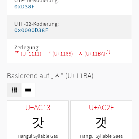
UTF-16-Kodierung:
0xD38F
UTF-32-Kodierung:
0x0000D38F
Zerlegung:
[1]
ᄑ (U+1111)
-
ᅥ (U+1165)
-
ᆺ (U+11BA)
Basierend auf „
ᆺ
“ (U+11BA)
U+AC13
U+AC2F
갓
갯
Hangul Syllable Gas
Hangul Syllable Gaes