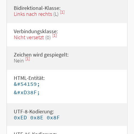
Bidirektional-Klasse:
[1]
Links nach rechts
(L)
Verbindungsklasse:
[1]
Nicht versetzt
(0)
Zeichen wird gespiegelt:
[1]
Nein
HTML-Entität:
&#54159;
&#xD38F;
UTF-8-Kodierung:
0xED 0x8E 0x8F