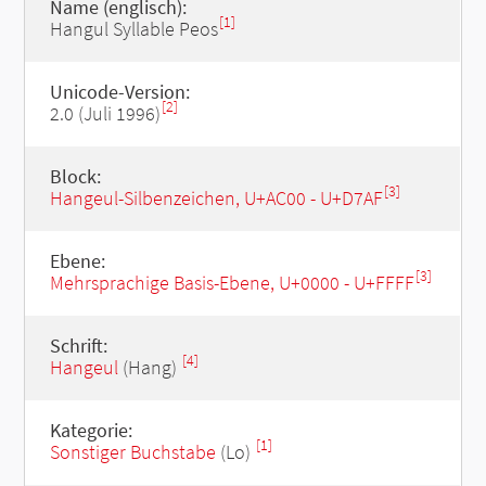
Name (englisch):
[1]
Hangul Syllable Peos
Unicode-Version:
[2]
2.0 (Juli 1996)
Block:
[3]
Hangeul-Silbenzeichen, U+AC00 - U+D7AF
Ebene:
[3]
Mehrsprachige Basis-Ebene, U+0000 - U+FFFF
Schrift:
[4]
Hangeul
(Hang)
Kategorie:
[1]
Sonstiger Buchstabe
(Lo)