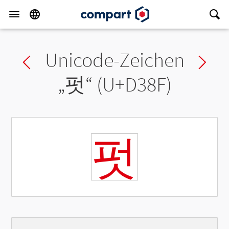
Unicode-Zeichen
Previous char
Ne
„
펏
“ (U+D38F)
펏