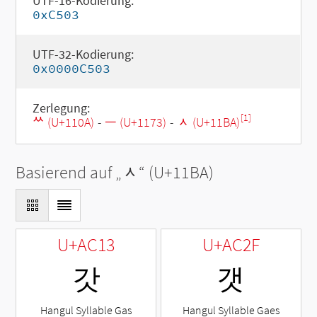
UTF-16-Kodierung:
0xC503
UTF-32-Kodierung:
0x0000C503
Zerlegung:
[1]
ᄊ (U+110A)
-
ᅳ (U+1173)
-
ᆺ (U+11BA)
Basierend auf „
ᆺ
“ (U+11BA)
U+AC13
U+AC2F
갓
갯
Hangul Syllable Gas
Hangul Syllable Gaes