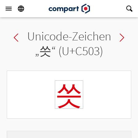
Unicode-Zeichen
Previous char
Ne
„
씃
“ (U+C503)
씃