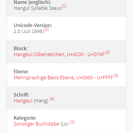
Name (englisch):
[1]
Hangul Syllable Sseus
Unicode-Version:
[2]
2.0 (Juli 1996)
Block:
[3]
Hangeul-Silbenzeichen, U+AC00 - U+D7AF
Ebene:
[3]
Mehrsprachige Basis-Ebene, U+0000 - U+FFFF
Schrift:
[4]
Hangeul
(Hang)
Kategorie:
[1]
Sonstiger Buchstabe
(Lo)