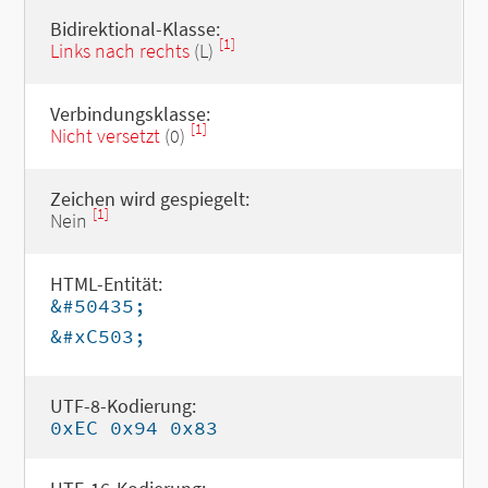
Bidirektional-Klasse:
[1]
Links nach rechts
(L)
Verbindungsklasse:
[1]
Nicht versetzt
(0)
Zeichen wird gespiegelt:
[1]
Nein
HTML-Entität:
&#50435;
&#xC503;
UTF-8-Kodierung:
0xEC 0x94 0x83