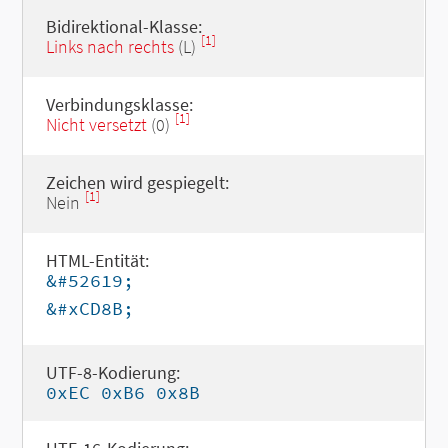
Bidirektional-Klasse:
[1]
Links nach rechts
(L)
Verbindungsklasse:
[1]
Nicht versetzt
(0)
Zeichen wird gespiegelt:
[1]
Nein
HTML-Entität:
&#52619;
&#xCD8B;
UTF-8-Kodierung:
0xEC 0xB6 0x8B