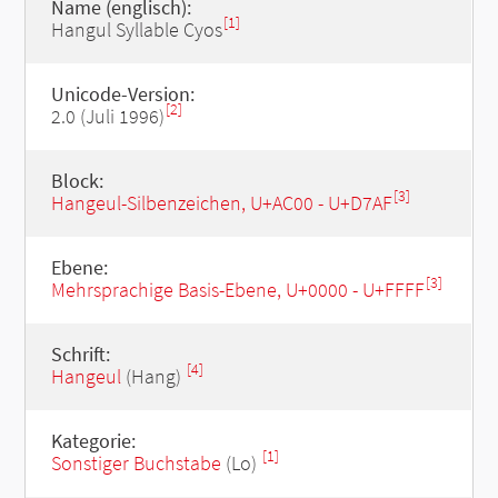
Name (englisch):
[1]
Hangul Syllable Cyos
Unicode-Version:
[2]
2.0 (Juli 1996)
Block:
[3]
Hangeul-Silbenzeichen, U+AC00 - U+D7AF
Ebene:
[3]
Mehrsprachige Basis-Ebene, U+0000 - U+FFFF
Schrift:
[4]
Hangeul
(Hang)
Kategorie:
[1]
Sonstiger Buchstabe
(Lo)