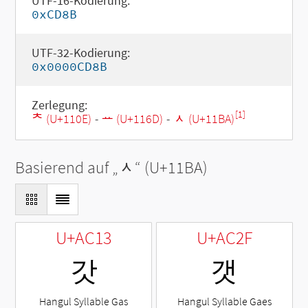
UTF-16-Kodierung:
0xCD8B
UTF-32-Kodierung:
0x0000CD8B
Zerlegung:
[1]
ᄎ (U+110E)
-
ᅭ (U+116D)
-
ᆺ (U+11BA)
Basierend auf „
ᆺ
“ (U+11BA)
U+AC13
U+AC2F
갓
갯
Hangul Syllable Gas
Hangul Syllable Gaes