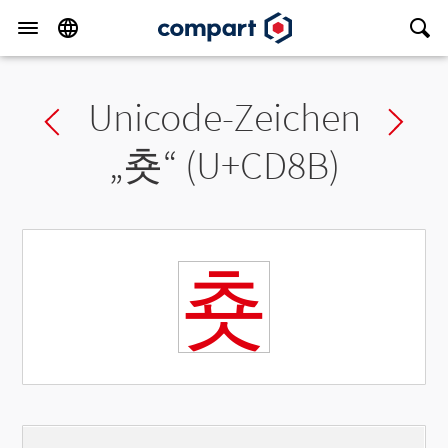
Unicode-Zeichen
Previous char
Ne
„
춋
“ (U+CD8B)
춋