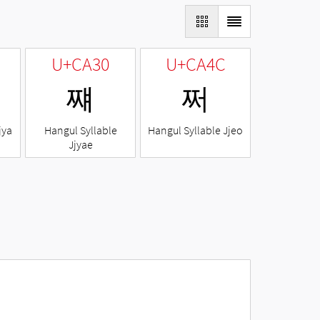
U+CA30
U+CA4C
쨰
쩌
jya
Hangul Syllable
Hangul Syllable Jjeo
Jjyae