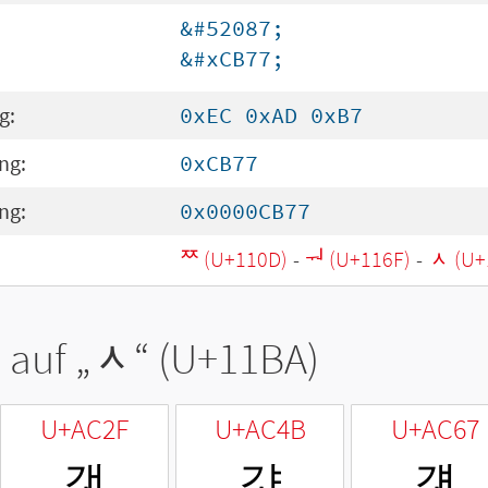
&#52087;
&#xCB77;
g:
0xEC 0xAD 0xB7
ng:
0xCB77
ng:
0x0000CB77
ᄍ (U+110D)
-
ᅯ (U+116F)
-
ᆺ (U+
 auf „
ᆺ
“ (U+11BA)
U+AC2F
U+AC4B
U+AC67
갯
걋
걧