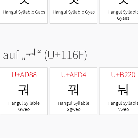
Hangul Syllable Gaes
Hangul Syllable Gyas
Hangul Syllabl
Gyaes
 auf „
ᅯ
“ (U+116F)
U+AD88
U+AFD4
U+B220
궈
꿔
눠
Hangul Syllable
Hangul Syllable
Hangul Syllabl
Gweo
Ggweo
Nweo