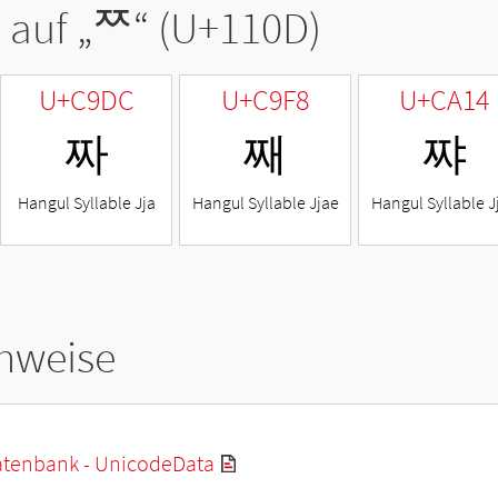
 auf „
ᄍ
“ (U+110D)
U+C9DC
U+C9F8
U+CA14
짜
째
쨔
Hangul Syllable Jja
Hangul Syllable Jjae
Hangul Syllable J
hweise
tenbank - UnicodeData