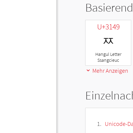
Basierend
U+3149
ㅉ
Hangul Letter
Ssangcieuc
Mehr Anzeigen
Einzelnac
Unicode-Da