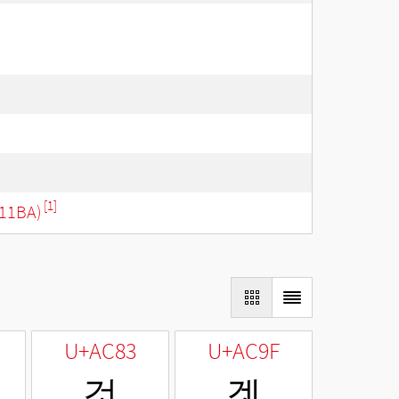
[1]
11BA)
U+AC83
U+AC9F
것
겟