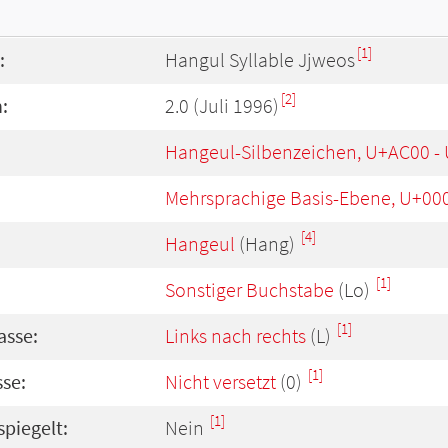
[1]
:
Hangul Syllable Jjweos
[2]
:
2.0 (Juli 1996)
Hangeul-Silbenzeichen, U+AC00 -
Mehrsprachige Basis-Ebene, U+00
[4]
Hangeul
(Hang)
[1]
Sonstiger Buchstabe
(Lo)
[1]
asse:
Links nach rechts
(L)
[1]
se:
Nicht versetzt
(0)
[1]
spiegelt:
Nein