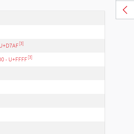
[3]
 U+D7AF
[3]
00 - U+FFFF