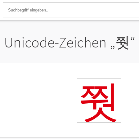
Unicode-Zeichen „
쭷
“
쭷