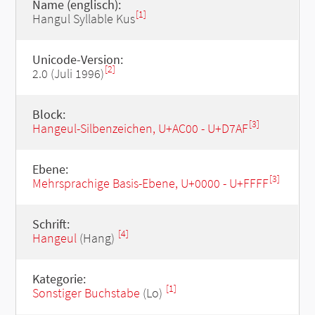
Name (englisch):
[1]
Hangul Syllable Kus
Unicode-Version:
[2]
2.0 (Juli 1996)
Block:
[3]
Hangeul-Silbenzeichen, U+AC00 - U+D7AF
Ebene:
[3]
Mehrsprachige Basis-Ebene, U+0000 - U+FFFF
Schrift:
[4]
Hangeul
(Hang)
Kategorie:
[1]
Sonstiger Buchstabe
(Lo)