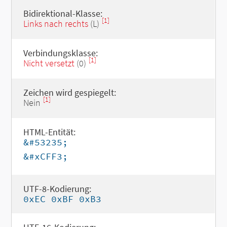
Bidirektional-Klasse:
[1]
Links nach rechts
(L)
Verbindungsklasse:
[1]
Nicht versetzt
(0)
Zeichen wird gespiegelt:
[1]
Nein
HTML-Entität:
&#53235;
&#xCFF3;
UTF-8-Kodierung:
0xEC 0xBF 0xB3