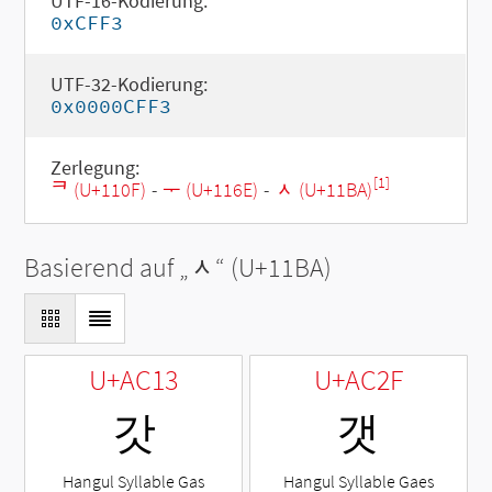
UTF-16-Kodierung:
0xCFF3
UTF-32-Kodierung:
0x0000CFF3
Zerlegung:
[1]
ᄏ (U+110F)
-
ᅮ (U+116E)
-
ᆺ (U+11BA)
Basierend auf „
ᆺ
“ (U+11BA)
U+AC13
U+AC2F
갓
갯
Hangul Syllable Gas
Hangul Syllable Gaes