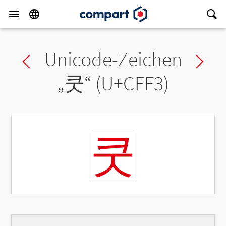
Unicode-Zeichen
Previous char
Ne
„
쿳
“ (U+CFF3)
쿳