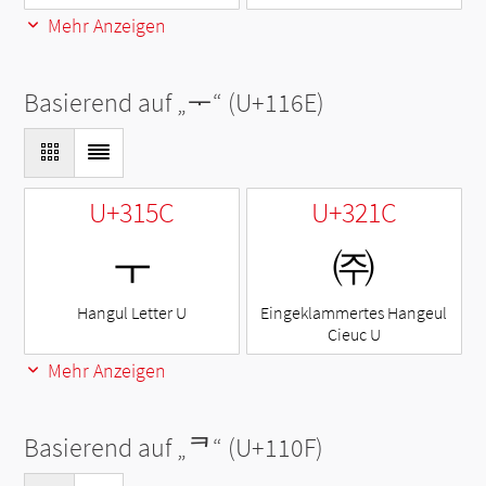
Mehr Anzeigen
Basierend auf „
ᅮ
“ (U+116E)
U+315C
U+321C
ㅜ
㈜
Hangul Letter U
Eingeklammertes Hangeul
Cieuc U
Mehr Anzeigen
Basierend auf „
ᄏ
“ (U+110F)