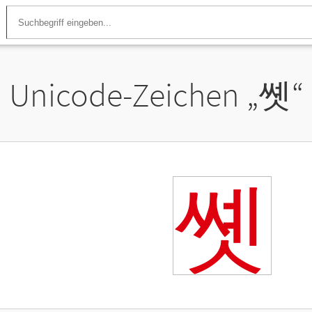
Unicode-Zeichen „
쏏
“
쏏