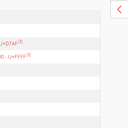
[3]
 U+D7AF
[3]
00 - U+FFFF