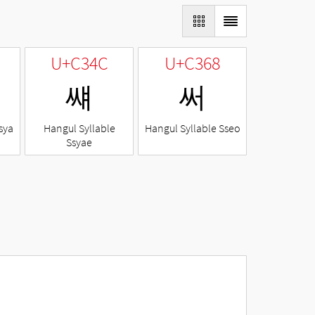
U+C34C
U+C368
썌
써
sya
Hangul Syllable
Hangul Syllable Sseo
Ssyae