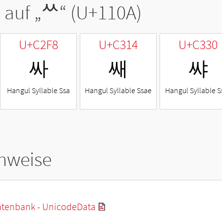
 auf „
ᄊ
“ (U+110A)
U+C2F8
U+C314
U+C330
싸
쌔
쌰
Hangul Syllable Ssa
Hangul Syllable Ssae
Hangul Syllable S
hweise
tenbank - UnicodeData