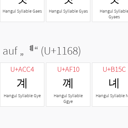
Hangul Syllable Gaes
Hangul Syllable Gyas
Hangul Syllabl
Gyaes
 auf „
ᅨ
“ (U+1168)
U+ACC4
U+AF10
U+B15C
계
꼐
녜
Hangul Syllable Gye
Hangul Syllable
Hangul Syllable 
Ggye