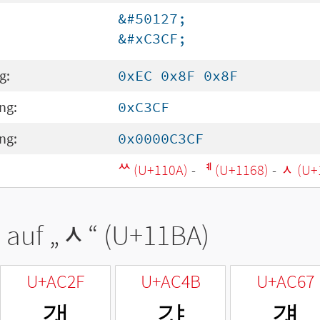
&#50127;
&#xC3CF;
g:
0xEC 0x8F 0x8F
ng:
0xC3CF
ng:
0x0000C3CF
ᄊ (U+110A)
-
ᅨ (U+1168)
-
ᆺ (U+
 auf „
ᆺ
“ (U+11BA)
U+AC2F
U+AC4B
U+AC67
갯
걋
걧