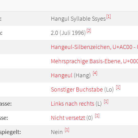
[1]
:
Hangul Syllable Ssyes
[2]
:
2.0 (Juli 1996)
Hangeul-Silbenzeichen, U+AC00 -
Mehrsprachige Basis-Ebene, U+00
[4]
Hangeul
(Hang)
[1]
Sonstiger Buchstabe
(Lo)
[1]
asse:
Links nach rechts
(L)
[1]
se:
Nicht versetzt
(0)
[1]
spiegelt:
Nein