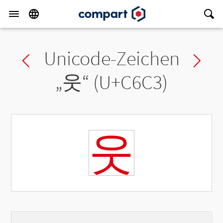
Unicode-Zeichen
Previous char
Ne
„
웃
“ (U+C6C3)
웃