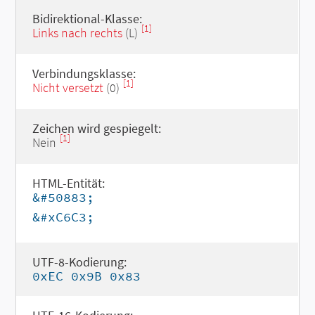
Bidirektional-Klasse:
[1]
Links nach rechts
(L)
Verbindungsklasse:
[1]
Nicht versetzt
(0)
Zeichen wird gespiegelt:
[1]
Nein
HTML-Entität:
&#50883;
&#xC6C3;
UTF-8-Kodierung:
0xEC 0x9B 0x83