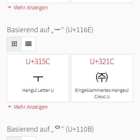
Mehr Anzeigen
Basierend auf „
ᅮ
“ (U+116E)
U+315C
U+321C
ㅜ
㈜
Hangul Letter U
Eingeklammertes Hangeul
Cieuc U
Mehr Anzeigen
Basierend auf „
ᄋ
“ (U+110B)