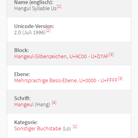
Name (englisch):
[1]
Hangul Syllable Us
Unicode-Version:
[2]
2.0 (Juli 1996)
Block:
[3]
Hangeul-Silbenzeichen, U+AC00 - U+D7AF
Ebene:
[3]
Mehrsprachige Basis-Ebene, U+0000 - U+FFFF
Schrift:
[4]
Hangeul
(Hang)
Kategorie:
[1]
Sonstiger Buchstabe
(Lo)