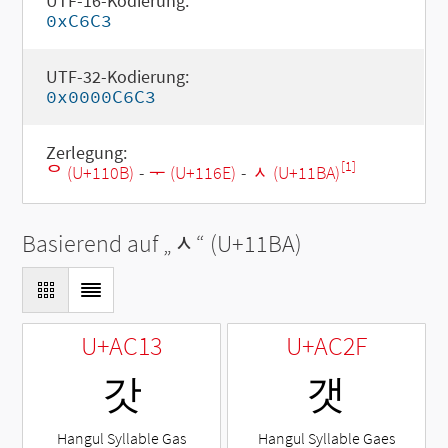
UTF-16-Kodierung:
0xC6C3
UTF-32-Kodierung:
0x0000C6C3
Zerlegung:
[1]
ᄋ (U+110B)
-
ᅮ (U+116E)
-
ᆺ (U+11BA)
Basierend auf „
ᆺ
“ (U+11BA)
U+AC13
U+AC2F
갓
갯
Hangul Syllable Gas
Hangul Syllable Gaes