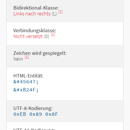
Bidirektional-Klasse:
[1]
Links nach rechts
(L)
Verbindungsklasse:
[1]
Nicht versetzt
(0)
Zeichen wird gespiegelt:
[1]
Nein
HTML-Entität:
&#45647;
&#xB24F;
UTF-8-Kodierung:
0xEB 0x89 0x8F