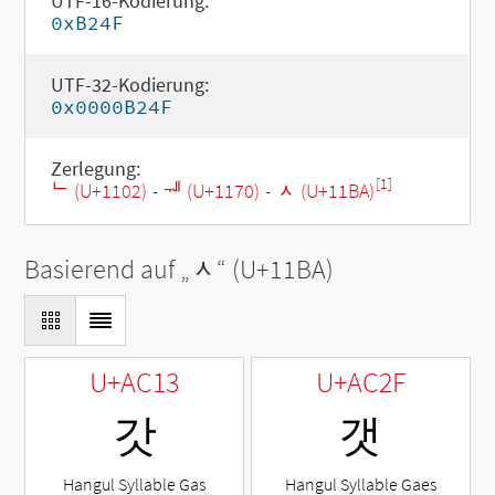
UTF-16-Kodierung:
0xB24F
UTF-32-Kodierung:
0x0000B24F
Zerlegung:
[1]
ᄂ (U+1102)
-
ᅰ (U+1170)
-
ᆺ (U+11BA)
Basierend auf „
ᆺ
“ (U+11BA)
U+AC13
U+AC2F
갓
갯
Hangul Syllable Gas
Hangul Syllable Gaes