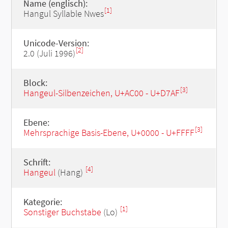
Name (englisch):
[1]
Hangul Syllable Nwes
Unicode-Version:
[2]
2.0 (Juli 1996)
Block:
[3]
Hangeul-Silbenzeichen, U+AC00 - U+D7AF
Ebene:
[3]
Mehrsprachige Basis-Ebene, U+0000 - U+FFFF
Schrift:
[4]
Hangeul
(Hang)
Kategorie:
[1]
Sonstiger Buchstabe
(Lo)