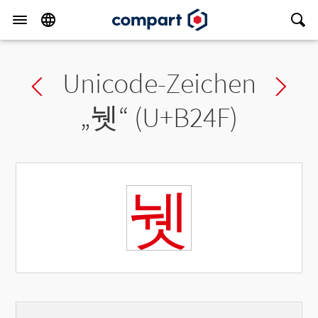
Unicode-Zeichen
Previous char
Ne
„
뉏
“ (U+B24F)
뉏