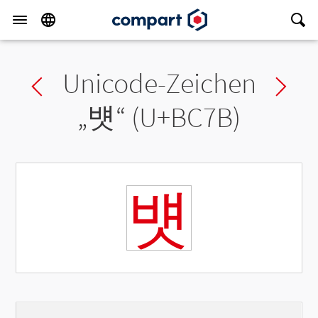
Unicode-Zeichen
Previous char
Ne
„
뱻
“ (U+BC7B)
뱻