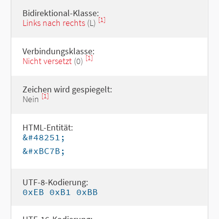
Bidirektional-Klasse:
[1]
Links nach rechts
(L)
Verbindungsklasse:
[1]
Nicht versetzt
(0)
Zeichen wird gespiegelt:
[1]
Nein
HTML-Entität:
&#48251;
&#xBC7B;
UTF-8-Kodierung:
0xEB 0xB1 0xBB