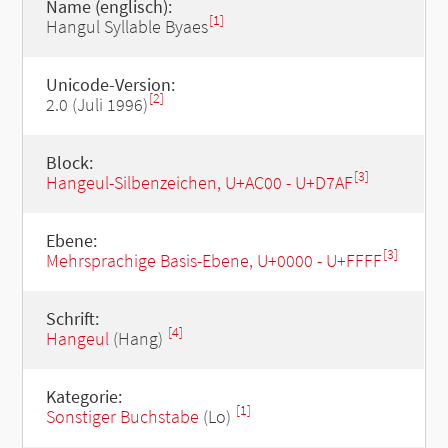
Name (englisch):
[1]
Hangul Syllable Byaes
Unicode-Version:
[2]
2.0 (Juli 1996)
Block:
[3]
Hangeul-Silbenzeichen, U+AC00 - U+D7AF
Ebene:
[3]
Mehrsprachige Basis-Ebene, U+0000 - U+FFFF
Schrift:
[4]
Hangeul
(Hang)
Kategorie:
[1]
Sonstiger Buchstabe
(Lo)