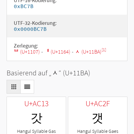
UTF-16-Kodierung:
0xBC7B
UTF-32-Kodierung:
0x0000BC7B
Zerlegung:
[1]
ᄇ (U+1107)
-
ᅤ (U+1164)
-
ᆺ (U+11BA)
Basierend auf „
ᆺ
“ (U+11BA)
U+AC13
U+AC2F
갓
갯
Hangul Syllable Gas
Hangul Syllable Gaes