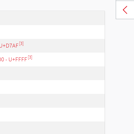
[3]
 U+D7AF
[3]
00 - U+FFFF