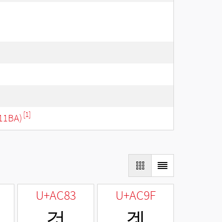
[1]
11BA)
U+AC83
U+AC9F
것
겟