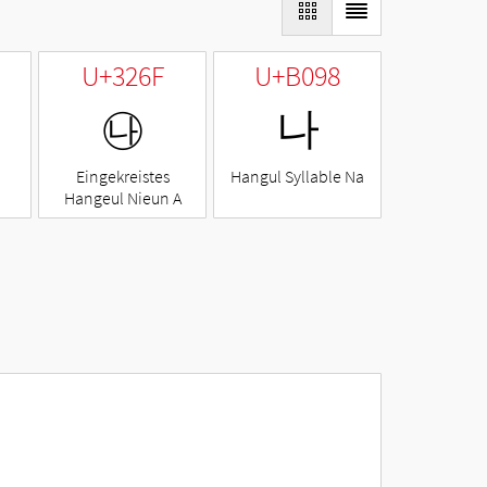
U+326F
U+B098
㉯
나
Eingekreistes
Hangul Syllable Na
Hangeul Nieun A