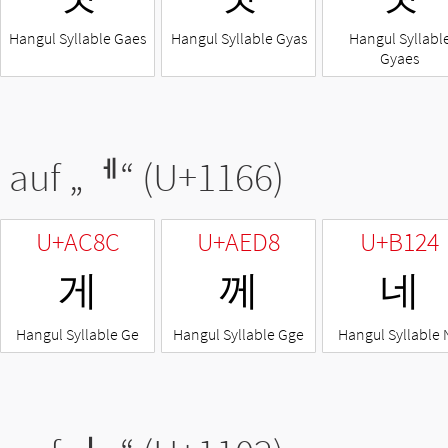
Hangul Syllable Gaes
Hangul Syllable Gyas
Hangul Syllabl
Gyaes
 auf „
ᅦ
“ (U+1166)
U+AC8C
U+AED8
U+B124
게
께
네
Hangul Syllable Ge
Hangul Syllable Gge
Hangul Syllable 