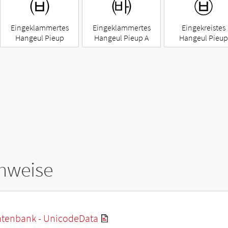
㈅
㈓
㉥
Eingeklammertes
Eingeklammertes
Eingekreistes
Hangeul Pieup
Hangeul Pieup A
Hangeul Pieup
hweise
tenbank - UnicodeData