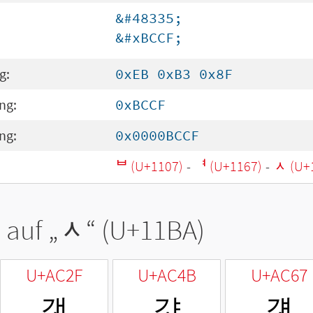
&#48335;
&#xBCCF;
g:
0xEB 0xB3 0x8F
ng:
0xBCCF
ng:
0x0000BCCF
ᄇ (U+1107)
-
ᅧ (U+1167)
-
ᆺ (U+
 auf „
ᆺ
“ (U+11BA)
U+AC2F
U+AC4B
U+AC67
갯
걋
걧