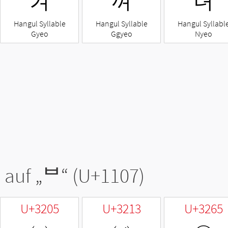
겨
껴
녀
Hangul Syllable
Hangul Syllable
Hangul Syllabl
Gyeo
Ggyeo
Nyeo
 auf „
ᄇ
“ (U+1107)
U+3205
U+3213
U+3265