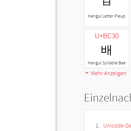
ㅂ
Hangul Letter Pieup
U+BC30
배
Hangul Syllable Bae
Mehr Anzeigen
Einzelnac
Unicode-Da