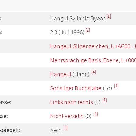
[1]
:
Hangul Syllable Byeos
[2]
:
2.0 (Juli 1996)
Hangeul-Silbenzeichen, U+AC00 -
Mehrsprachige Basis-Ebene, U+00
[4]
Hangeul
(Hang)
[1]
Sonstiger Buchstabe
(Lo)
[1]
asse:
Links nach rechts
(L)
[1]
se:
Nicht versetzt
(0)
[1]
spiegelt:
Nein