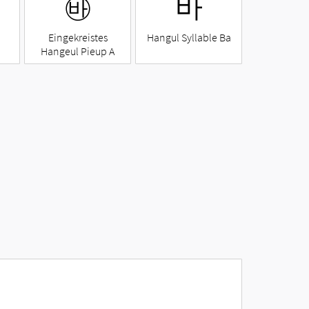
㉳
바
Eingekreistes
Hangul Syllable Ba
Hangeul Pieup A