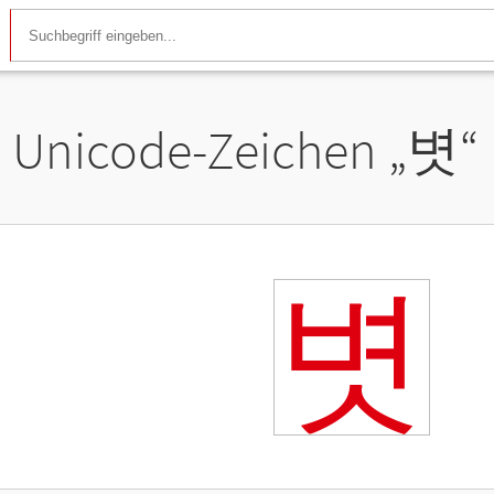
Unicode-Zeichen „
볏
“
볏