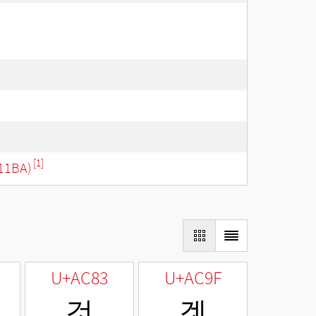
[1]
11BA)
U+AC83
U+AC9F
것
겟