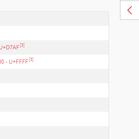
[3]
 U+D7AF
[3]
00 - U+FFFF