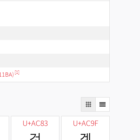
[1]
11BA)
U+AC83
U+AC9F
것
겟