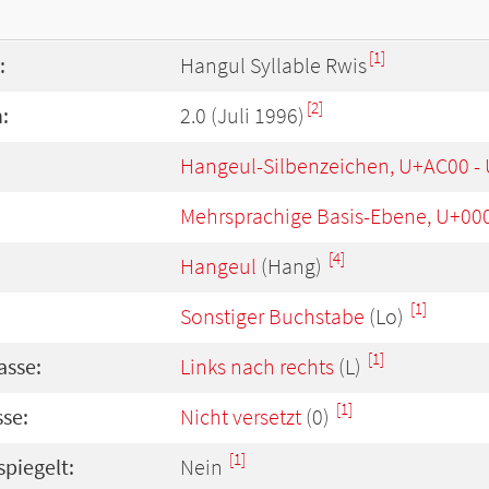
[1]
:
Hangul Syllable Rwis
[2]
:
2.0 (Juli 1996)
Hangeul-Silbenzeichen, U+AC00 -
Mehrsprachige Basis-Ebene, U+00
[4]
Hangeul
(Hang)
[1]
Sonstiger Buchstabe
(Lo)
[1]
asse:
Links nach rechts
(L)
[1]
se:
Nicht versetzt
(0)
[1]
spiegelt:
Nein