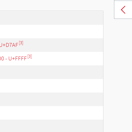
[3]
 U+D7AF
[3]
00 - U+FFFF