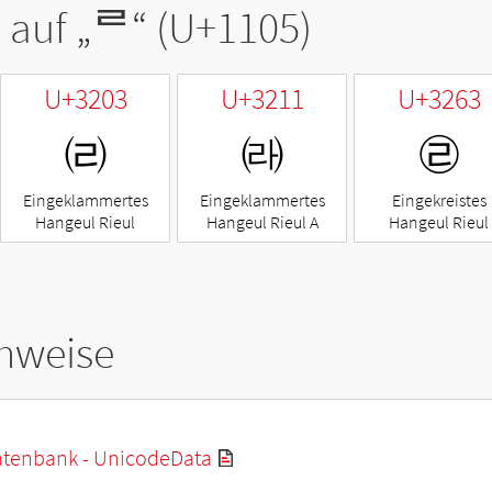
 auf „
ᄅ
“ (U+1105)
U+3203
U+3211
U+3263
㈃
㈑
㉣
Eingeklammertes
Eingeklammertes
Eingekreistes
Hangeul Rieul
Hangeul Rieul A
Hangeul Rieul
hweise
tenbank - UnicodeData