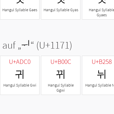
Hangul Syllable Gaes
Hangul Syllable Gyas
Hangul Syllabl
Gyaes
 auf „
ᅱ
“ (U+1171)
U+ADC0
U+B00C
U+B258
귀
뀌
뉘
Hangul Syllable Gwi
Hangul Syllable
Hangul Syllable 
Ggwi