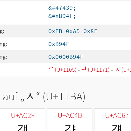
&#47439;
&#xB94F;
g:
0xEB 0xA5 0x8F
ng:
0xB94F
ng:
0x0000B94F
ᄅ (U+1105)
-
ᅱ (U+1171)
-
ᆺ (U+
 auf „
ᆺ
“ (U+11BA)
U+AC2F
U+AC4B
U+AC67
갯
걋
걧