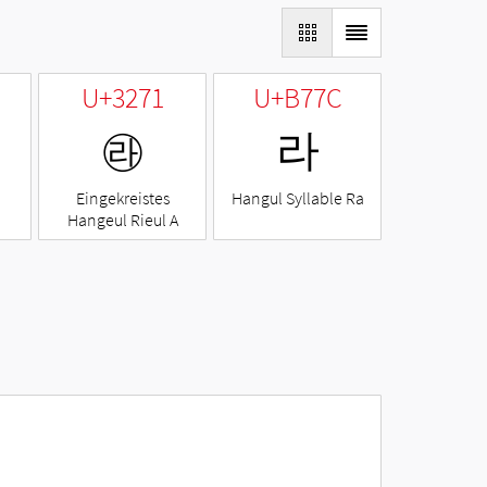
U+3271
U+B77C
㉱
라
Eingekreistes
Hangul Syllable Ra
Hangeul Rieul A