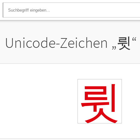
Unicode-Zeichen „
륏
“
륏