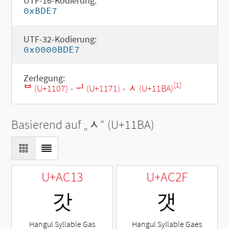
UTF-16-Kodierung:
0xBDE7
UTF-32-Kodierung:
0x0000BDE7
Zerlegung:
[1]
ᄇ (U+1107)
-
ᅱ (U+1171)
-
ᆺ (U+11BA)
Basierend auf „
ᆺ
“ (U+11BA)
U+AC13
U+AC2F
갓
갯
Hangul Syllable Gas
Hangul Syllable Gaes