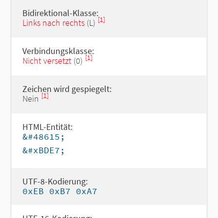
Bidirektional-Klasse:
[1]
Links nach rechts
(L)
Verbindungsklasse:
[1]
Nicht versetzt
(0)
Zeichen wird gespiegelt:
[1]
Nein
HTML-Entität:
&#48615;
&#xBDE7;
UTF-8-Kodierung:
0xEB 0xB7 0xA7