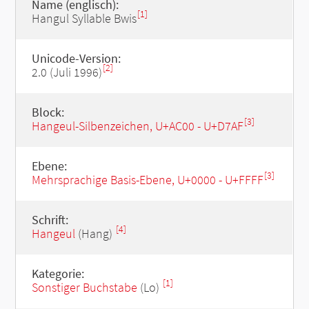
Name (englisch):
[1]
Hangul Syllable Bwis
Unicode-Version:
[2]
2.0 (Juli 1996)
Block:
[3]
Hangeul-Silbenzeichen, U+AC00 - U+D7AF
Ebene:
[3]
Mehrsprachige Basis-Ebene, U+0000 - U+FFFF
Schrift:
[4]
Hangeul
(Hang)
Kategorie:
[1]
Sonstiger Buchstabe
(Lo)