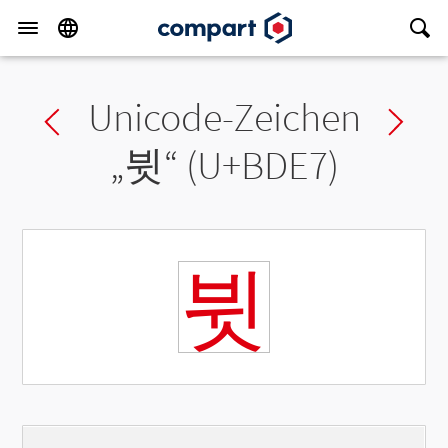
Unicode-Zeichen
Previous char
Ne
„
뷧
“ (U+BDE7)
뷧