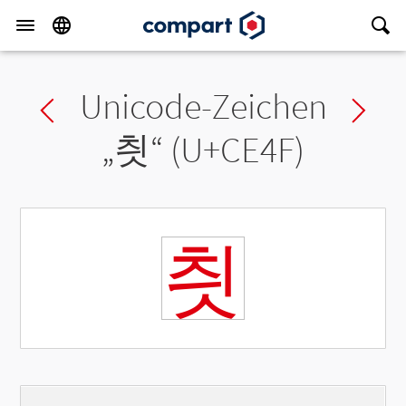
Unicode-Zeichen
Previous char
Ne
„
칏
“ (U+CE4F)
칏