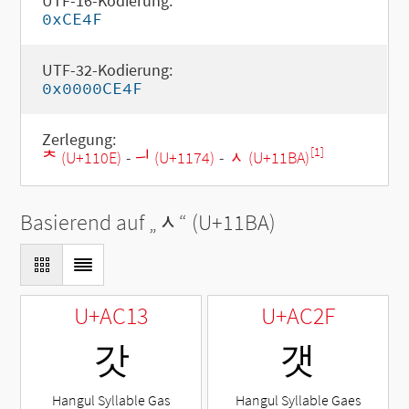
UTF-16-Kodierung:
0xCE4F
UTF-32-Kodierung:
0x0000CE4F
Zerlegung:
[1]
ᄎ (U+110E)
-
ᅴ (U+1174)
-
ᆺ (U+11BA)
Basierend auf „
ᆺ
“ (U+11BA)
U+AC13
U+AC2F
갓
갯
Hangul Syllable Gas
Hangul Syllable Gaes