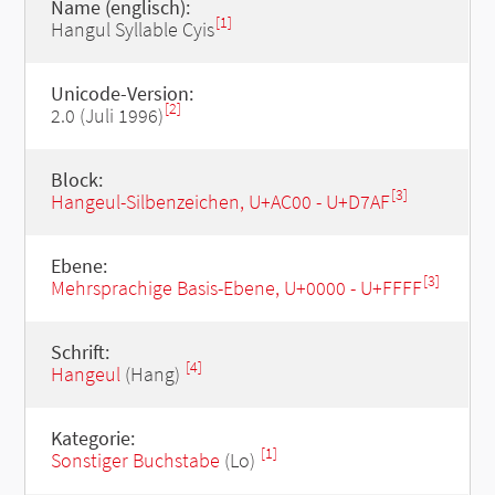
Name (englisch):
[1]
Hangul Syllable Cyis
Unicode-Version:
[2]
2.0 (Juli 1996)
Block:
[3]
Hangeul-Silbenzeichen, U+AC00 - U+D7AF
Ebene:
[3]
Mehrsprachige Basis-Ebene, U+0000 - U+FFFF
Schrift:
[4]
Hangeul
(Hang)
Kategorie:
[1]
Sonstiger Buchstabe
(Lo)