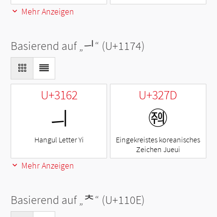
Mehr Anzeigen
Basierend auf „
ᅴ
“ (U+1174)
U+3162
U+327D
ㅢ
㉽
Hangul Letter Yi
Eingekreistes koreanisches
Zeichen Jueui
Mehr Anzeigen
Basierend auf „
ᄎ
“ (U+110E)