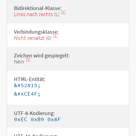
Bidirektional-Klasse:
[1]
Links nach rechts
(L)
Verbindungsklasse:
[1]
Nicht versetzt
(0)
Zeichen wird gespiegelt:
[1]
Nein
HTML-Entität:
&#52815;
&#xCE4F;
UTF-8-Kodierung:
0xEC 0xB9 0x8F