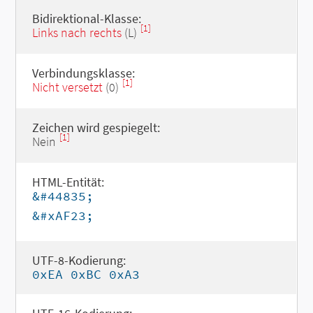
Bidirektional-Klasse:
[1]
Links nach rechts
(L)
Verbindungsklasse:
[1]
Nicht versetzt
(0)
Zeichen wird gespiegelt:
[1]
Nein
HTML-Entität:
&#44835;
&#xAF23;
UTF-8-Kodierung:
0xEA 0xBC 0xA3