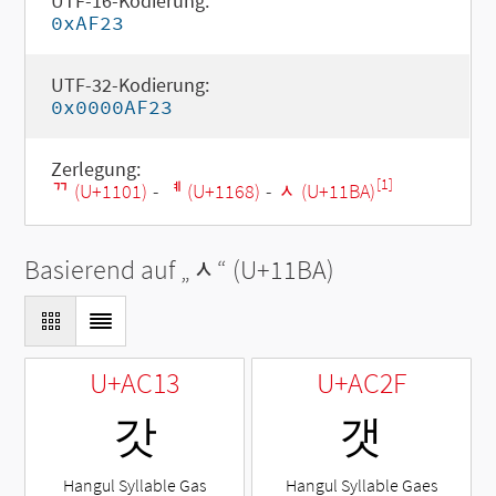
UTF-16-Kodierung:
0xAF23
UTF-32-Kodierung:
0x0000AF23
Zerlegung:
[1]
ᄁ (U+1101)
-
ᅨ (U+1168)
-
ᆺ (U+11BA)
Basierend auf „
ᆺ
“ (U+11BA)
U+AC13
U+AC2F
갓
갯
Hangul Syllable Gas
Hangul Syllable Gaes