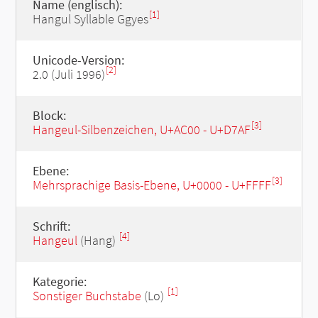
Name (englisch):
[1]
Hangul Syllable Ggyes
Unicode-Version:
[2]
2.0 (Juli 1996)
Block:
[3]
Hangeul-Silbenzeichen, U+AC00 - U+D7AF
Ebene:
[3]
Mehrsprachige Basis-Ebene, U+0000 - U+FFFF
Schrift:
[4]
Hangeul
(Hang)
Kategorie:
[1]
Sonstiger Buchstabe
(Lo)