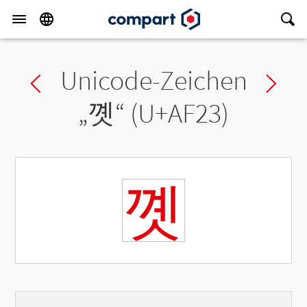
Unicode-Zeichen
Previous char
Ne
„
꼣
“ (U+AF23)
꼣