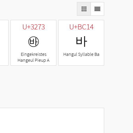
U+3273
U+BC14
㉳
바
Eingekreistes
Hangul Syllable Ba
Hangeul Pieup A