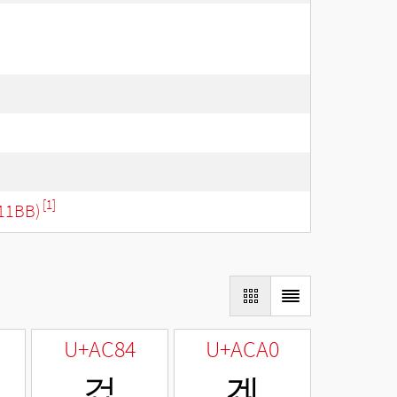
[1]
11BB)
U+AC84
U+ACA0
겄
겠