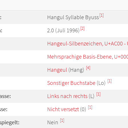
[1]
:
Hangul Syllable Byuss
[2]
:
2.0 (Juli 1996)
Hangeul-Silbenzeichen, U+AC00 -
Mehrsprachige Basis-Ebene, U+00
[4]
Hangeul
(Hang)
[1]
Sonstiger Buchstabe
(Lo)
[1]
asse:
Links nach rechts
(L)
[1]
se:
Nicht versetzt
(0)
[1]
spiegelt:
Nein