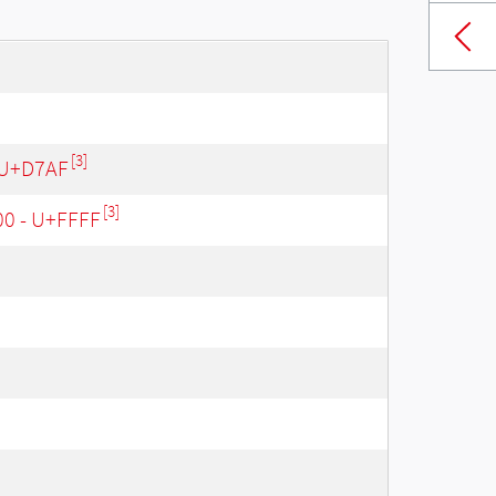
[3]
 U+D7AF
[3]
00 - U+FFFF