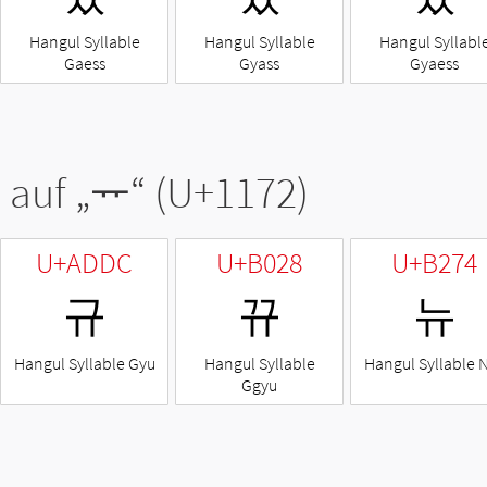
Hangul Syllable
Hangul Syllable
Hangul Syllabl
Gaess
Gyass
Gyaess
 auf „
ᅲ
“ (U+1172)
U+ADDC
U+B028
U+B274
규
뀨
뉴
Hangul Syllable Gyu
Hangul Syllable
Hangul Syllable 
Ggyu