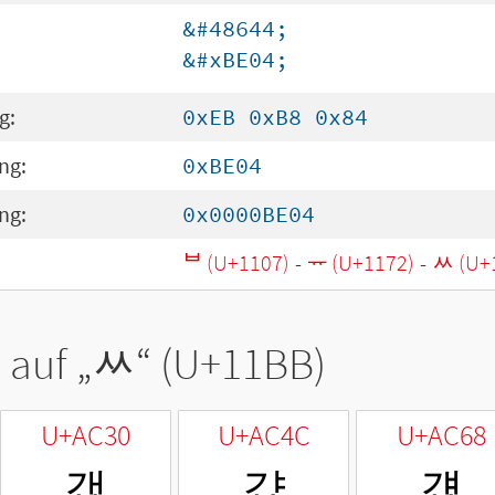
&#48644;
&#xBE04;
g:
0xEB 0xB8 0x84
ng:
0xBE04
ng:
0x0000BE04
ᄇ (U+1107)
-
ᅲ (U+1172)
-
ᆻ (U+
 auf „
ᆻ
“ (U+11BB)
U+AC30
U+AC4C
U+AC68
갰
걌
걨