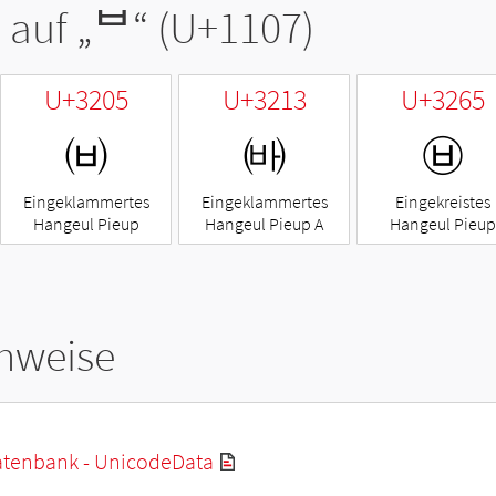
 auf „
ᄇ
“ (U+1107)
U+3205
U+3213
U+3265
㈅
㈓
㉥
Eingeklammertes
Eingeklammertes
Eingekreistes
Hangeul Pieup
Hangeul Pieup A
Hangeul Pieup
hweise
tenbank - UnicodeData