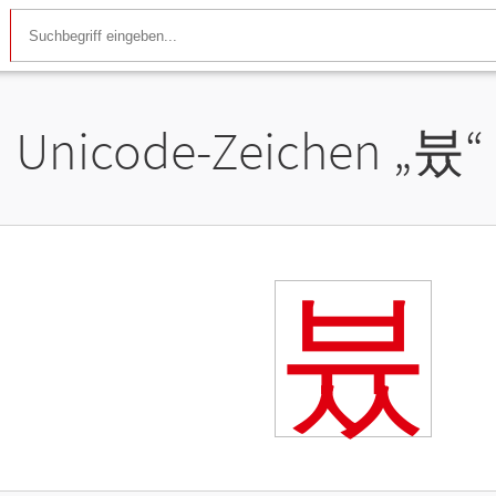
Unicode-Zeichen „
븄
“
븄