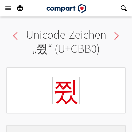
Unicode-Zeichen
Previous char
Ne
„
쮰
“ (U+CBB0)
쮰