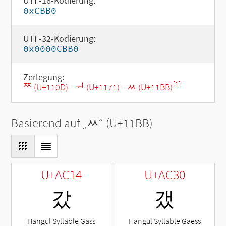
UTF-16-Kodierung:
0xCBB0
UTF-32-Kodierung:
0x0000CBB0
Zerlegung:
[1]
ᄍ (U+110D)
-
ᅱ (U+1171)
-
ᆻ (U+11BB)
Basierend auf „
ᆻ
“ (U+11BB)
U+AC14
U+AC30
갔
갰
Hangul Syllable Gass
Hangul Syllable Gaess