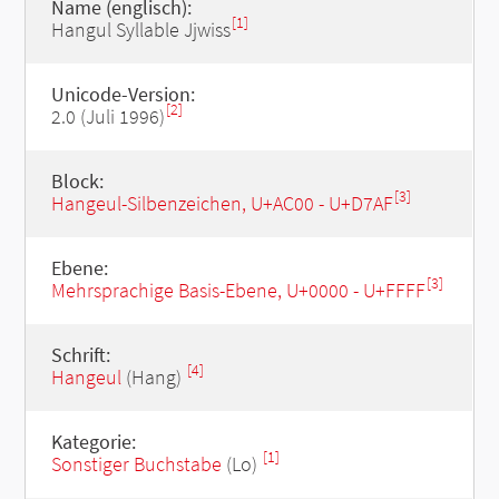
Name (englisch):
[1]
Hangul Syllable Jjwiss
Unicode-Version:
[2]
2.0 (Juli 1996)
Block:
[3]
Hangeul-Silbenzeichen, U+AC00 - U+D7AF
Ebene:
[3]
Mehrsprachige Basis-Ebene, U+0000 - U+FFFF
Schrift:
[4]
Hangeul
(Hang)
Kategorie:
[1]
Sonstiger Buchstabe
(Lo)