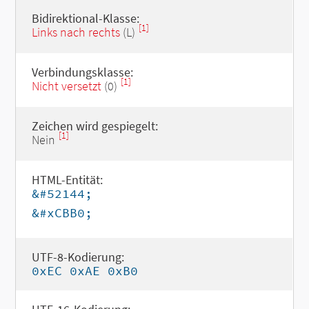
Bidirektional-Klasse:
[1]
Links nach rechts
(L)
Verbindungsklasse:
[1]
Nicht versetzt
(0)
Zeichen wird gespiegelt:
[1]
Nein
HTML-Entität:
&#52144;
&#xCBB0;
UTF-8-Kodierung:
0xEC 0xAE 0xB0