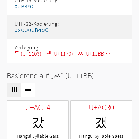
UTF-16-Kodierung:
0xB49C
UTF-32-Kodierung:
0x0000B49C
Zerlegung:
[1]
ᄃ (U+1103)
-
ᅰ (U+1170)
-
ᆻ (U+11BB)
Basierend auf „
ᆻ
“ (U+11BB)
U+AC14
U+AC30
갔
갰
Hangul Syllable Gass
Hangul Syllable Gaess