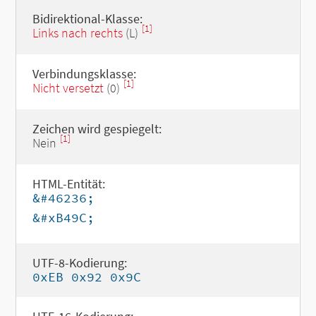
Bidirektional-Klasse:
[1]
Links nach rechts
(L)
Verbindungsklasse:
[1]
Nicht versetzt
(0)
Zeichen wird gespiegelt:
[1]
Nein
HTML-Entität:
&#46236;
&#xB49C;
UTF-8-Kodierung:
0xEB 0x92 0x9C