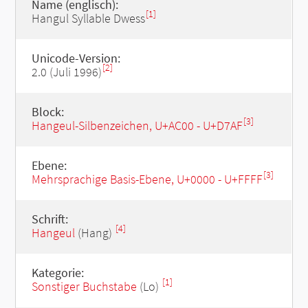
Name (englisch):
[1]
Hangul Syllable Dwess
Unicode-Version:
[2]
2.0 (Juli 1996)
Block:
[3]
Hangeul-Silbenzeichen, U+AC00 - U+D7AF
Ebene:
[3]
Mehrsprachige Basis-Ebene, U+0000 - U+FFFF
Schrift:
[4]
Hangeul
(Hang)
Kategorie:
[1]
Sonstiger Buchstabe
(Lo)