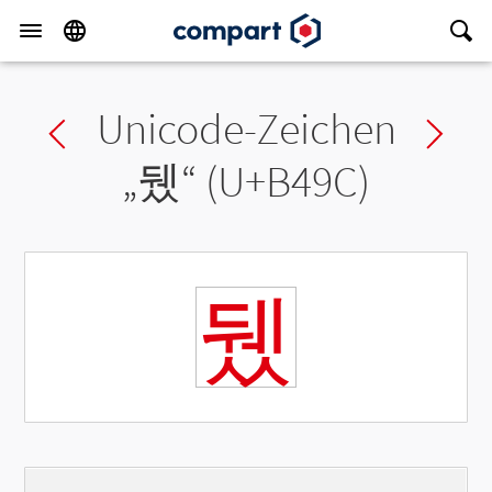
Unicode-Zeichen
Previous char
Ne
„
뒜
“ (U+B49C)
뒜