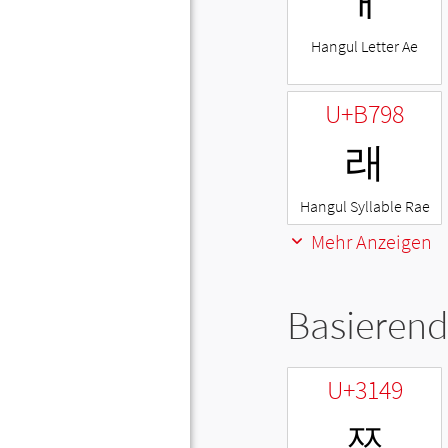
ㅐ
Hangul Letter Ae
U+B798
래
Hangul Syllable Rae
Mehr Anzeigen
Basierend
U+3149
ㅉ