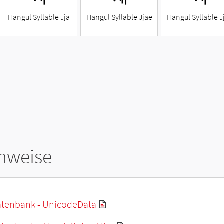
Hangul Syllable Jja
Hangul Syllable Jjae
Hangul Syllable J
hweise
tenbank - UnicodeData