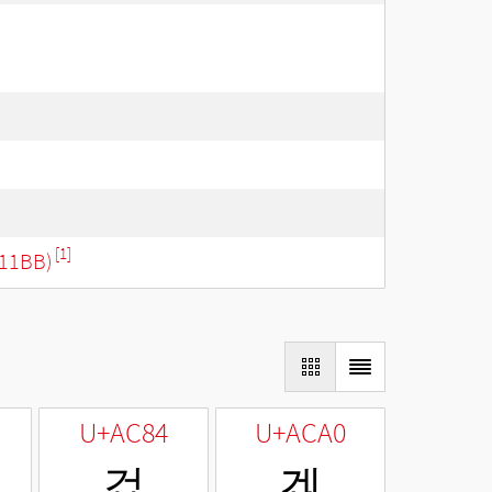
[1]
11BB)
U+AC84
U+ACA0
겄
겠