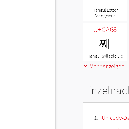
Hangul Letter
Ssangcieuc
U+CA68
쩨
Hangul Syllable Jje
Mehr Anzeigen
Einzelnac
Unicode-Da