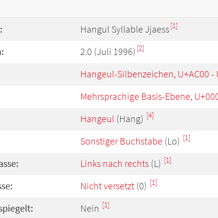
[1]
:
Hangul Syllable Jjaess
[2]
:
2.0 (Juli 1996)
Hangeul-Silbenzeichen, U+AC00 -
Mehrsprachige Basis-Ebene, U+00
[4]
Hangeul
(Hang)
[1]
Sonstiger Buchstabe
(Lo)
[1]
asse:
Links nach rechts
(L)
[1]
se:
Nicht versetzt
(0)
[1]
spiegelt:
Nein