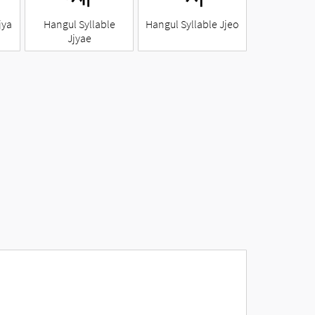
jya
Hangul Syllable
Hangul Syllable Jjeo
Jjyae