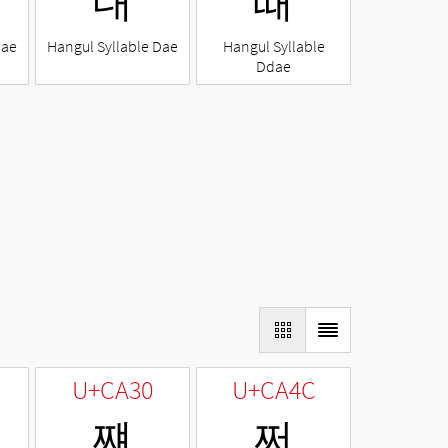
대
때
Nae
Hangul Syllable Dae
Hangul Syllable
Ddae
U+CA30
U+CA4C
쨰
쩌