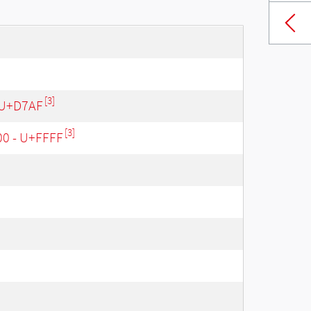
[3]
 U+D7AF
[3]
00 - U+FFFF