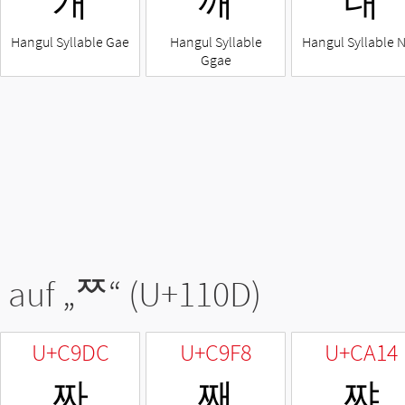
개
깨
내
Hangul Syllable Gae
Hangul Syllable
Hangul Syllable 
Ggae
 auf „
ᄍ
“ (U+110D)
U+C9DC
U+C9F8
U+CA14
짜
째
쨔