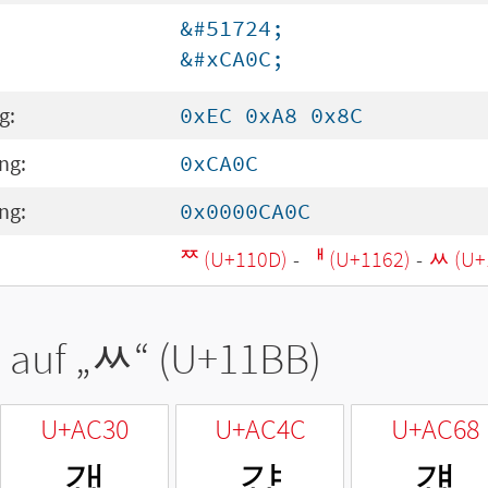
&#51724;
&#xCA0C;
g:
0xEC 0xA8 0x8C
ng:
0xCA0C
ng:
0x0000CA0C
ᄍ (U+110D)
-
ᅢ (U+1162)
-
ᆻ (U+
 auf „
ᆻ
“ (U+11BB)
U+AC30
U+AC4C
U+AC68
갰
걌
걨