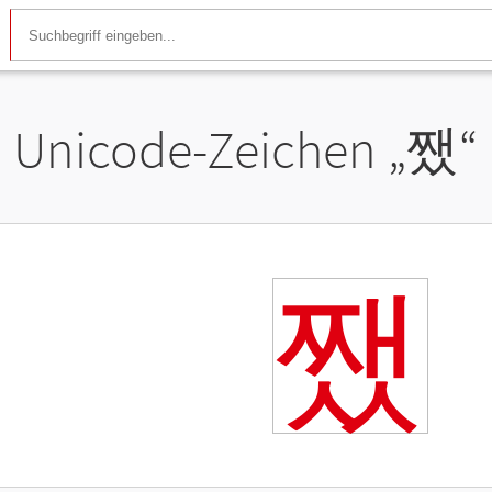
Unicode-Zeichen „
쨌
“
쨌